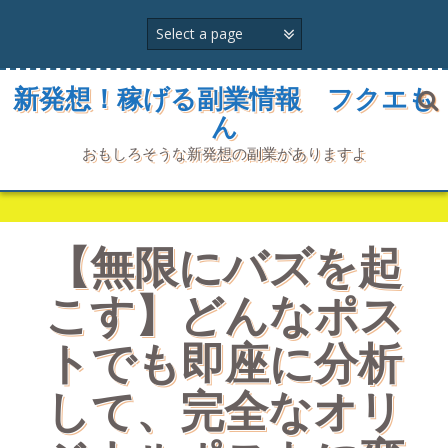
コ
ン
テ
ン
ツ
新発想！稼げる副業情報 フクエも
へ
ん
ス
キ
おもしろそうな新発想の副業がありますよ
ッ
プ
【無限にバズを起
こす】どんなポス
トでも即座に分析
して、完全なオリ