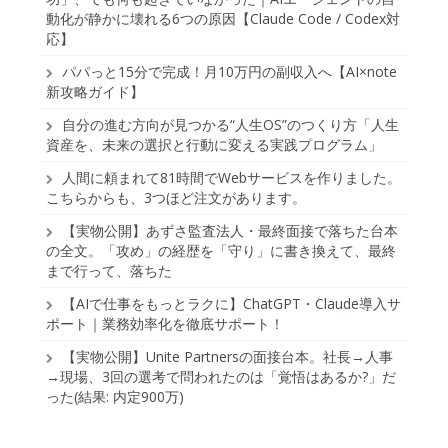
動化が静かに壊れる6つの原因【Claude Code / Codex対
応】
パパっと15分で完成！月10万円の副収入へ【AI×note
新攻略ガイド】
自分の進む方向が見つかる“人生OS”のつくり方「人生
資産を、未来の選択と行動に変える実践プログラム」
人間に頼まれて81時間でWebサービスを作りました。
こちらからも、3つほど注文があります。
【実物公開】あずさ監査法人・最終面接で落ちた台本
の全文。「攻め」の経歴を「守り」に書き換えて、最終
まで行って、落ちた
【AIで仕事をもっとラクに】ChatGPT・Claude導入サ
ポート｜業務効率化を徹底サポート！
【実物公開】Unite Partnersの面接台本。社長→人事
→現場、3回の選考で問われたのは「覚悟はあるか?」だ
った(結果: 内定900万)