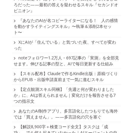
ろだった——最初の答えを疑わせるスキル『セカンドオ
ピニオン』
『あなたのAIが名コピーライターになる！ 人の感情
を動かすライティングスキル』〜執筆＆添削2本セッ
ト〜
XにAIが「住んでいる」と気づいた夜、すべてが変わ
った
noteフォロワー1.2万人・697記事の「実測」を全部見
せます。伸びる記事の型と、AIで毎日更新する仕組み
【スキル配布】Claudeで作るKindle出版：原稿づくり
からEPUB・出版申請直前まで一気に進むスキル
【定点観測スキル同梱】「先週と何が変わりました
か」に、AIは答えられません｜変化だけを報告させる7
つの指示文
あなたのAI制作アプリ、多言語化したつもりでも海外
では「買えません」。——多言語化の穴を塞ぐ
【解説8,900字＋検査コード全文】タスクは「成
功」、でも何も起きていなかった｜AIエージェントの自