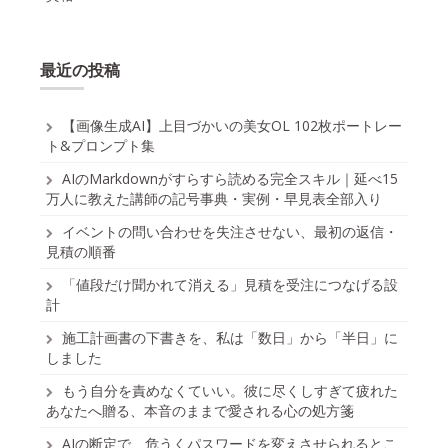
最近の投稿
【画像生成AI】上目づかいの美女OL 102枚ポートレー
ト&プロンプト集
AIのMarkdownがすらすら読める完全スキル｜延べ15
万人に教えた講師の記号事典・実例・早見表全部入り
イベントの問い合わせを失注させない、最初の返信・
見積の順番
「値段だけ聞かれて消える」見積を受注につなげる設
計
施工計画書の下書きを、私は「数日」から「半日」に
しました
もう自分を責めなくていい。彼に尽くしすぎて疲れた
あなたへ贈る、本音のままで愛される心の処方箋
AIの断定で、危うくパスワードを変えさせられるとこ