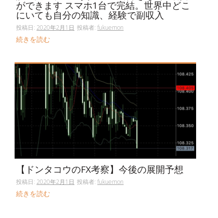
ができます スマホ1台で完結。世界中どこ
にいても自分の知識、経験で副収入
投稿日:
2020年2月1日
投稿者:
fukuemon
続きを読む
【ドンタコウのFX考察】今後の展開予想
投稿日:
2020年2月1日
投稿者:
fukuemon
続きを読む