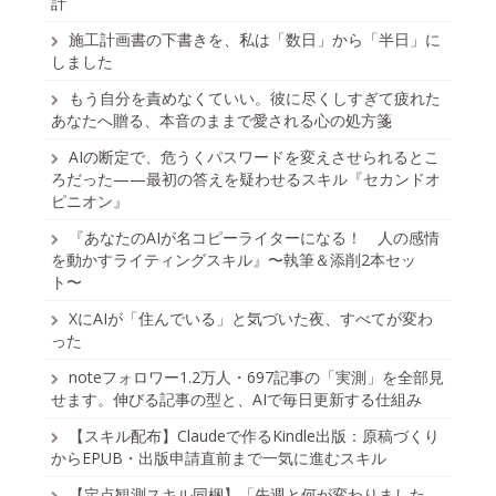
計
施工計画書の下書きを、私は「数日」から「半日」に
しました
もう自分を責めなくていい。彼に尽くしすぎて疲れた
あなたへ贈る、本音のままで愛される心の処方箋
AIの断定で、危うくパスワードを変えさせられるとこ
ろだった——最初の答えを疑わせるスキル『セカンドオ
ピニオン』
『あなたのAIが名コピーライターになる！ 人の感情
を動かすライティングスキル』〜執筆＆添削2本セッ
ト〜
XにAIが「住んでいる」と気づいた夜、すべてが変わ
った
noteフォロワー1.2万人・697記事の「実測」を全部見
せます。伸びる記事の型と、AIで毎日更新する仕組み
【スキル配布】Claudeで作るKindle出版：原稿づくり
からEPUB・出版申請直前まで一気に進むスキル
【定点観測スキル同梱】「先週と何が変わりました