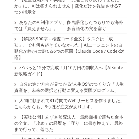
か」に、AIは答えられません｜変化だけを報告させる7
つの指示文
あなたのAI制作アプリ、多言語化したつもりでも海外
では「買えません」。——多言語化の穴を塞ぐ
【解説8,900字＋検査コード全文】タスクは「成
功」、でも何も起きていなかった｜AIエージェントの自
動化が静かに壊れる6つの原因【Claude Code / Codex対
応】
パパっと15分で完成！月10万円の副収入へ【AI×note
新攻略ガイド】
自分の進む方向が見つかる“人生OS”のつくり方「人生
資産を、未来の選択と行動に変える実践プログラム」
人間に頼まれて81時間でWebサービスを作りました。
こちらからも、3つほど注文があります。
【実物公開】あずさ監査法人・最終面接で落ちた台本
の全文。「攻め」の経歴を「守り」に書き換えて、最終
まで行って、落ちた