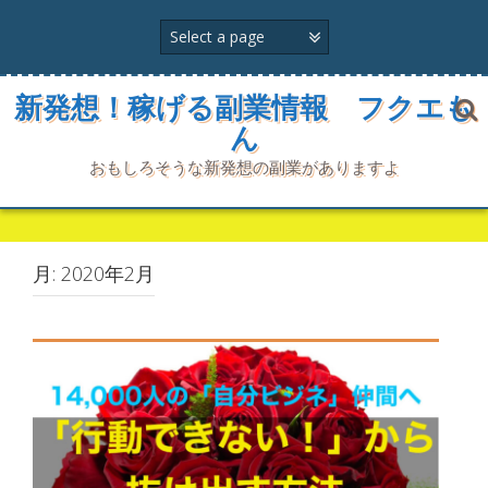
コ
ン
テ
ン
ツ
新発想！稼げる副業情報 フクエも
へ
ん
ス
キ
おもしろそうな新発想の副業がありますよ
ッ
プ
月:
2020年2月