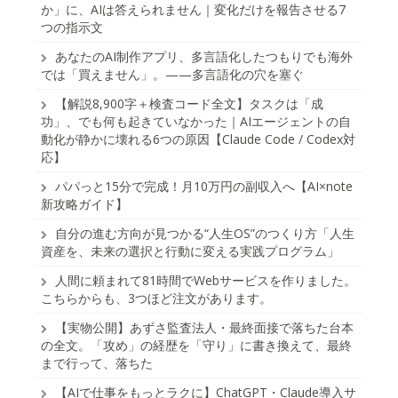
か」に、AIは答えられません｜変化だけを報告させる7
つの指示文
あなたのAI制作アプリ、多言語化したつもりでも海外
では「買えません」。——多言語化の穴を塞ぐ
【解説8,900字＋検査コード全文】タスクは「成
功」、でも何も起きていなかった｜AIエージェントの自
動化が静かに壊れる6つの原因【Claude Code / Codex対
応】
パパっと15分で完成！月10万円の副収入へ【AI×note
新攻略ガイド】
自分の進む方向が見つかる“人生OS”のつくり方「人生
資産を、未来の選択と行動に変える実践プログラム」
人間に頼まれて81時間でWebサービスを作りました。
こちらからも、3つほど注文があります。
【実物公開】あずさ監査法人・最終面接で落ちた台本
の全文。「攻め」の経歴を「守り」に書き換えて、最終
まで行って、落ちた
【AIで仕事をもっとラクに】ChatGPT・Claude導入サ