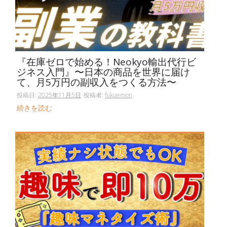
『在庫ゼロで始める！Neokyo輸出代行ビ
ジネス入門』〜日本の商品を世界に届け
て、月5万円の副収入をつくる方法〜
投稿日:
2025年11月5日
投稿者:
fukuemon
続きを読む