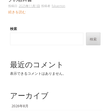
投稿日:
2025年11月1日
投稿者:
fukuemon
続きを読む
検索
検索
最近のコメント
表示できるコメントはありません。
アーカイブ
2026年8月