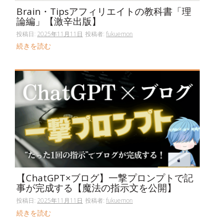
Brain・Tipsアフィリエイトの教科書「理
論編」【激辛出版】
投稿日:
2025年11月11日
投稿者:
fukuemon
続きを読む
【ChatGPT×ブログ】一撃プロンプトで記
事が完成する【魔法の指示文を公開】
投稿日:
2025年11月11日
投稿者:
fukuemon
続きを読む