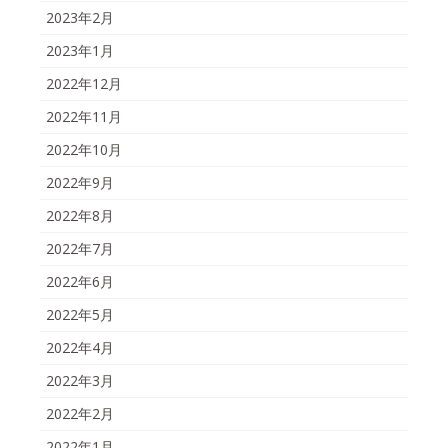
2023年2月
2023年1月
2022年12月
2022年11月
2022年10月
2022年9月
2022年8月
2022年7月
2022年6月
2022年5月
2022年4月
2022年3月
2022年2月
2022年1月