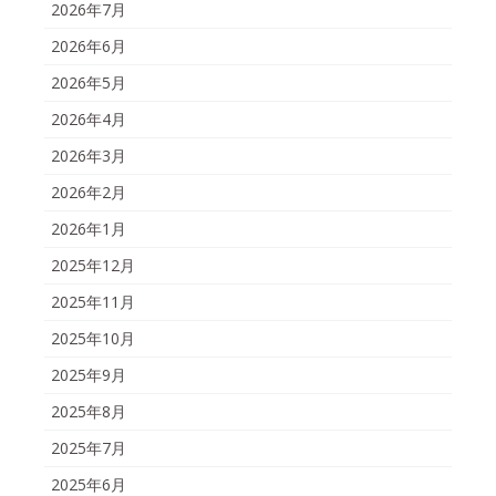
2026年7月
2026年6月
2026年5月
2026年4月
2026年3月
2026年2月
2026年1月
2025年12月
2025年11月
2025年10月
2025年9月
2025年8月
2025年7月
2025年6月