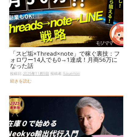
「スピ垢×Thread×note」で稼ぐ裏技：フ
ォロワー14人でも0→1達成！月商56万に
なった話
投稿日:
2025年11月9日
投稿者:
fukuemon
続きを読む