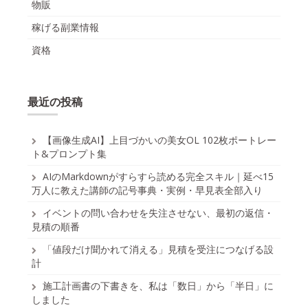
物販
稼げる副業情報
資格
最近の投稿
【画像生成AI】上目づかいの美女OL 102枚ポートレー
ト&プロンプト集
AIのMarkdownがすらすら読める完全スキル｜延べ15
万人に教えた講師の記号事典・実例・早見表全部入り
イベントの問い合わせを失注させない、最初の返信・
見積の順番
「値段だけ聞かれて消える」見積を受注につなげる設
計
施工計画書の下書きを、私は「数日」から「半日」に
しました