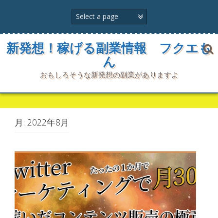
コ
ン
テ
ン
ツ
新発想！稼げる副業情報 フクエも
へ
ん
ス
キ
おもしろそうな新発想の副業がありますよ
ッ
プ
月:
2022年8月