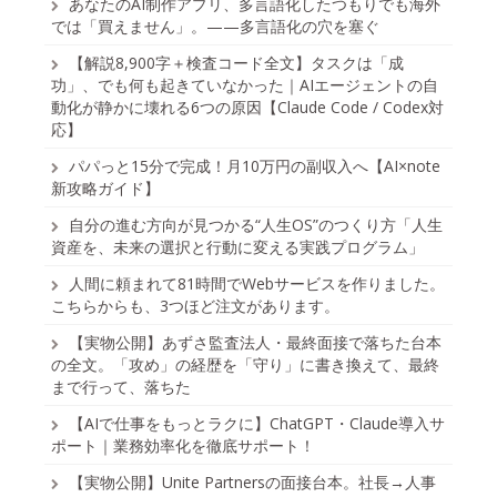
あなたのAI制作アプリ、多言語化したつもりでも海外
では「買えません」。——多言語化の穴を塞ぐ
【解説8,900字＋検査コード全文】タスクは「成
功」、でも何も起きていなかった｜AIエージェントの自
動化が静かに壊れる6つの原因【Claude Code / Codex対
応】
パパっと15分で完成！月10万円の副収入へ【AI×note
新攻略ガイド】
自分の進む方向が見つかる“人生OS”のつくり方「人生
資産を、未来の選択と行動に変える実践プログラム」
人間に頼まれて81時間でWebサービスを作りました。
こちらからも、3つほど注文があります。
【実物公開】あずさ監査法人・最終面接で落ちた台本
の全文。「攻め」の経歴を「守り」に書き換えて、最終
まで行って、落ちた
【AIで仕事をもっとラクに】ChatGPT・Claude導入サ
ポート｜業務効率化を徹底サポート！
【実物公開】Unite Partnersの面接台本。社長→人事