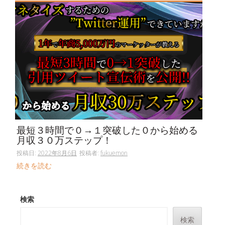
最短３時間で０→１突破した０から始める
月収３０万ステップ！
投稿日:
2022年8月6日
投稿者:
fukuemon
続きを読む
検索
検索