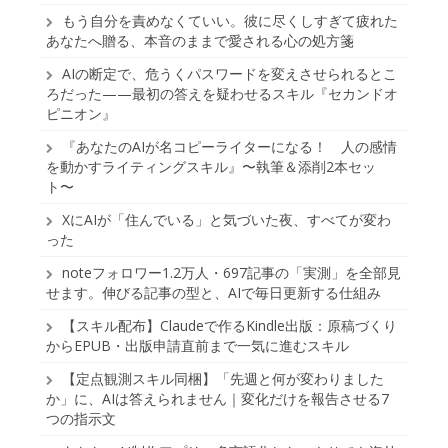
もう自分を責めなくていい。彼に尽くしすぎて疲れた
あなたへ贈る、本音のままで愛される心の処方箋
AIの断定で、危うくパスワードを変えさせられるとこ
ろだった——最初の答えを疑わせるスキル『セカンドオ
ピニオン』
『あなたのAIが名コピーライターになる！ 人の感情
を動かすライティングスキル』〜執筆＆添削2本セッ
ト〜
XにAIが「住んでいる」と気づいた夜、すべてが変わ
った
noteフォロワー1.2万人・697記事の「実測」を全部見
せます。伸びる記事の型と、AIで毎日更新する仕組み
【スキル配布】Claudeで作るKindle出版：原稿づくり
からEPUB・出版申請直前まで一気に進むスキル
【定点観測スキル同梱】「先週と何が変わりました
か」に、AIは答えられません｜変化だけを報告させる7
つの指示文