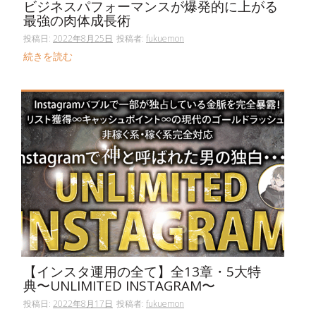
ビジネスパフォーマンスが爆発的に上がる
最強の肉体成長術
投稿日:
2022年8月25日
投稿者:
fukuemon
続きを読む
【インスタ運用の全て】全13章・5大特
典〜UNLIMITED INSTAGRAM〜
投稿日:
2022年8月17日
投稿者:
fukuemon