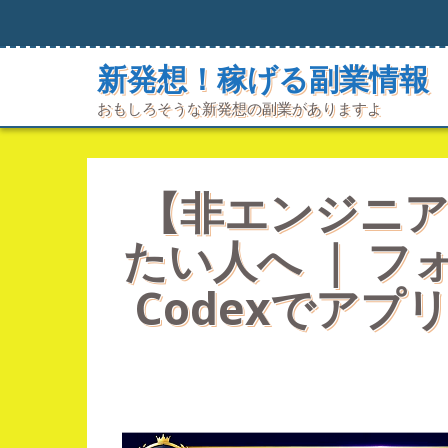
コ
ン
テ
新発想！稼げる副業情報
ン
ツ
おもしろそうな新発想の副業がありますよ
へ
ス
キ
ッ
プ
【非エンジニア
たい人へ ｜ フォ
Codexでア