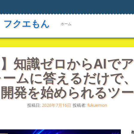
 フクエもん
ホーム
】知識ゼロからAIで
ームに答えるだけで、Cl
プリ開発を始められるツ
投稿日:
2026年7月16日
投稿者:
fukuemon