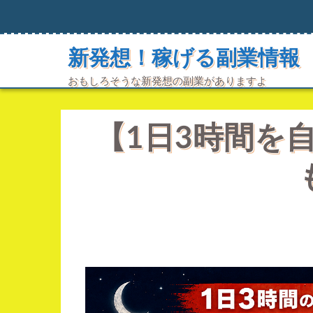
コ
ン
テ
ン
新発想！稼げる副業情報
ツ
へ
おもしろそうな新発想の副業がありますよ
ス
キ
ッ
【1日3時間を
プ