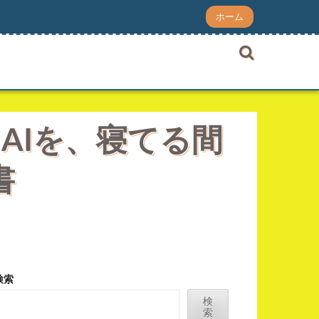
ホーム
AIを、寝てる間
書
検索
検
索