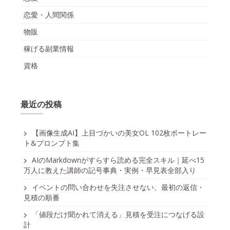
恋愛・人間関係
物販
稼げる副業情報
資格
最近の投稿
【画像生成AI】上目づかいの美女OL 102枚ポートレー
ト&プロンプト集
AIのMarkdownがすらすら読める完全スキル｜延べ15
万人に教えた講師の記号事典・実例・早見表全部入り
イベントの問い合わせを失注させない、最初の返信・
見積の順番
「値段だけ聞かれて消える」見積を受注につなげる設
計