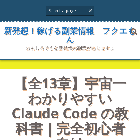
コ
ン
テ
ン
ツ
新発想！稼げる副業情報 フクエも
へ
ん
ス
キ
おもしろそうな新発想の副業がありますよ
ッ
プ
【全13章】宇宙一
わかりやすい
Claude Code の教
科書｜完全初心者