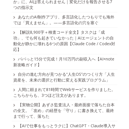
か」に、AIは答えられません｜変化だけを報告させる7
つの指示文
あなたのAI制作アプリ、多言語化したつもりでも海外
では「買えません」。——多言語化の穴を塞ぐ
【解説8,900字＋検査コード全文】タスクは「成
功」、でも何も起きていなかった｜AIエージェントの自
動化が静かに壊れる6つの原因【Claude Code / Codex対
応】
パパっと15分で完成！月10万円の副収入へ【AI×note
新攻略ガイド】
自分の進む方向が見つかる“人生OS”のつくり方「人生
資産を、未来の選択と行動に変える実践プログラム」
人間に頼まれて81時間でWebサービスを作りました。
こちらからも、3つほど注文があります。
【実物公開】あずさ監査法人・最終面接で落ちた台本
の全文。「攻め」の経歴を「守り」に書き換えて、最終
まで行って、落ちた
【AIで仕事をもっとラクに】ChatGPT・Claude導入サ