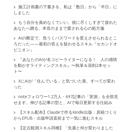
施工計画書の下書きを、私は「数日」から「半日」に
しました
もう自分を責めなくていい。彼に尽くしすぎて疲れた
あなたへ贈る、本音のままで愛される心の処方箋
AIの断定で、危うくパスワードを変えさせられるとこ
ろだった——最初の答えを疑わせるスキル『セカンドオ
ピニオン』
『あなたのAIが名コピーライターになる！ 人の感情
を動かすライティングスキル』〜執筆＆添削2本セッ
ト〜
XにAIが「住んでいる」と気づいた夜、すべてが変わ
った
noteフォロワー1.2万人・697記事の「実測」を全部見
せます。伸びる記事の型と、AIで毎日更新する仕組み
【スキル配布】Claudeで作るKindle出版：原稿づくり
からEPUB・出版申請直前まで一気に進むスキル
【定点観測スキル同梱】「先週と何が変わりました