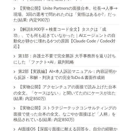
【実物公開】Unite Partnersの面接台本。社長→人事→
現場、3回の選考で問われたのは「覚悟はあるか?」だっ
た(結果: 内定900万)
【解説8,900字＋検査コード全文】タスクは「成
功」、でも何も起きていなかった｜AIエージェントの自
動化が静かに壊れる6つの原因【Claude Code / Codex対
応】
第1部：弁護士不要で完全勝訴 大手事務所を返り討ち
にした 「ファクト×AI」裁判戦略
第2部【実践編】AI×本人訴訟マニュアル：内容証明か
ら反訴・和解・判決までの完全ToDo＆書面作成術
【実物公開】アクセンチュアの面接で読み上げた台本
の全文。「ケースはない」と聞いてたのにケースが出た
(結果: 内定850万)
【実物公開】ストラテジーテックコンサルティングの
面接で使った台本の全文。なごやか面接ほど「人柄」を
検品されている(結果: 内定850万)
AI面接OS【深掘り面接に耐える回答を、自分の経験か