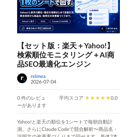
【セット版：楽天＋Yahoo!】
検索順位モニタリング＋AI商
品SEO最適化エンジン
relmea
2026-07-04
0 件のレビュ
平均スコア
0.0
ーがあります
Yahoo!と楽天の順位を1シートで毎朝自動計
測。さらにClaude Codeで競合解析〜商品名・
説明文の改善案づくりまで回せます。単体2本