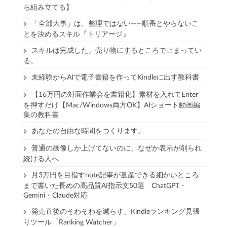
ら組み立てる】
「全部大事」は、整理ではない——順番とやらないこ
とを決めるスキル『トリアージ』
スキルは完成した。売り物にするところで止まってい
る。
未経験からAIで電子書籍を作ってKindleに出す教科書
【16万円の対面作業会を書籍化】素材を入れてEnter
を押すだけ【Mac/Windows両方OK】AIショート動画編
集の教科書
あなたの自由な時間をつくります。
普通の画像しか上げてないのに、なぜか表示が削られ
続ける人へ
月3万円を目指すnote記事が量産できる細かいところ
まで書いた長めの高品質AI指示文50選 ChatGPT・
Gemini・Claude対応
発売直後のそわそわを減らす、Kindleランキング見張
りツール「Ranking Watcher」