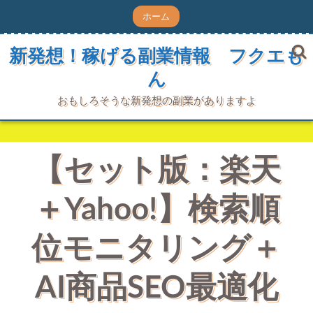
コ
ホーム
ン
テ
ン
新発想！稼げる副業情報 フクエも
ツ
ん
へ
ス
キ
おもしろそうな新発想の副業がありますよ
ッ
プ
【セット版：楽天
＋Yahoo!】検索順
位モニタリング＋
AI商品SEO最適化