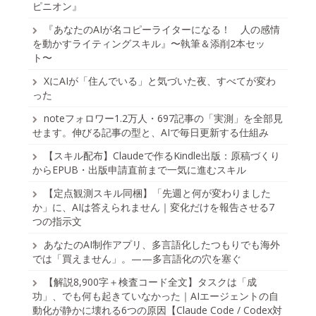
ピニオン』
『あなたのAIが名コピーライターになる！ 人の感情
を動かすライティングスキル』〜執筆＆添削2本セッ
ト〜
XにAIが「住んでいる」と気づいた夜、すべてが変わ
った
noteフォロワー1.2万人・697記事の「実測」を全部見
せます。伸びる記事の型と、AIで毎日更新する仕組み
【スキル配布】Claudeで作るKindle出版：原稿づくり
からEPUB・出版申請直前まで一気に進むスキル
【定点観測スキル同梱】「先週と何が変わりました
か」に、AIは答えられません｜変化だけを報告させる7
つの指示文
あなたのAI制作アプリ、多言語化したつもりでも海外
では「買えません」。——多言語化の穴を塞ぐ
【解説8,900字＋検査コード全文】タスクは「成
功」、でも何も起きていなかった｜AIエージェントの自
動化が静かに壊れる6つの原因【Claude Code / Codex対