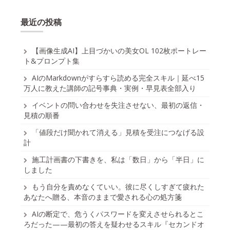
最近の投稿
【画像生成AI】上目づかいの美女OL 102枚ポートレー
ト&プロンプト集
AIのMarkdownがすらすら読める完全スキル｜延べ15
万人に教えた講師の記号事典・実例・早見表全部入り
イベントの問い合わせを失注させない、最初の返信・
見積の順番
「値段だけ聞かれて消える」見積を受注につなげる設
計
施工計画書の下書きを、私は「数日」から「半日」に
しました
もう自分を責めなくていい。彼に尽くしすぎて疲れた
あなたへ贈る、本音のままで愛される心の処方箋
AIの断定で、危うくパスワードを変えさせられるとこ
ろだった——最初の答えを疑わせるスキル『セカンドオ