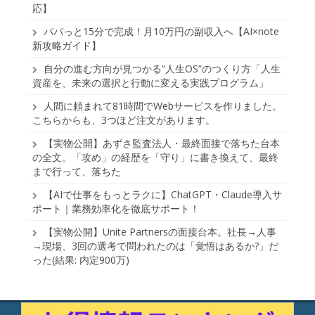
応】
パパっと15分で完成！月10万円の副収入へ【AI×note
新攻略ガイド】
自分の進む方向が見つかる“人生OS”のつくり方「人生
資産を、未来の選択と行動に変える実践プログラム」
人間に頼まれて81時間でWebサービスを作りました。
こちらからも、3つほど注文があります。
【実物公開】あずさ監査法人・最終面接で落ちた台本
の全文。「攻め」の経歴を「守り」に書き換えて、最終
まで行って、落ちた
【AIで仕事をもっとラクに】ChatGPT・Claude導入サ
ポート｜業務効率化を徹底サポート！
【実物公開】Unite Partnersの面接台本。社長→人事
→現場、3回の選考で問われたのは「覚悟はあるか?」だ
った(結果: 内定900万)