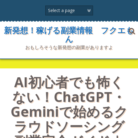
コ
ン
テ
ン
ツ
新発想！稼げる副業情報 フクエも
へ
ん
ス
キ
おもしろそうな新発想の副業がありますよ
ッ
プ
AI初心者でも怖く
ない！ChatGPT・
Geminiで始めるク
ラウドソーシング