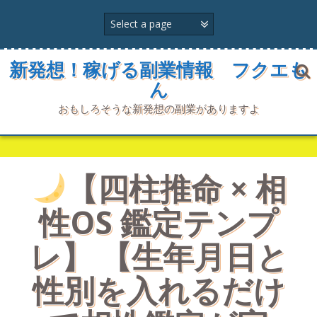
コ
ン
テ
ン
ツ
新発想！稼げる副業情報 フクエも
へ
ん
ス
キ
おもしろそうな新発想の副業がありますよ
ッ
プ
【四柱推命 × 相
性OS 鑑定テンプ
レ】 【生年月日と
性別を入れるだけ