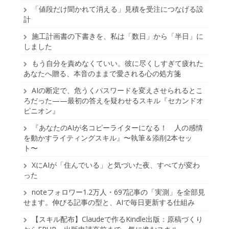
「値段だけ聞かれて消える」見積を受注につなげる設
計
施工計画書の下書きを、私は「数日」から「半日」に
しました
もう自分を責めなくていい。彼に尽くしすぎて疲れた
あなたへ贈る、本音のままで愛される心の処方箋
AIの断定で、危うくパスワードを変えさせられるとこ
ろだった——最初の答えを疑わせるスキル『セカンドオ
ピニオン』
『あなたのAIが名コピーライターになる！ 人の感情
を動かすライティングスキル』〜執筆＆添削2本セッ
ト〜
XにAIが「住んでいる」と気づいた夜、すべてが変わ
った
noteフォロワー1.2万人・697記事の「実測」を全部見
せます。伸びる記事の型と、AIで毎日更新する仕組み
【スキル配布】Claudeで作るKindle出版：原稿づくり