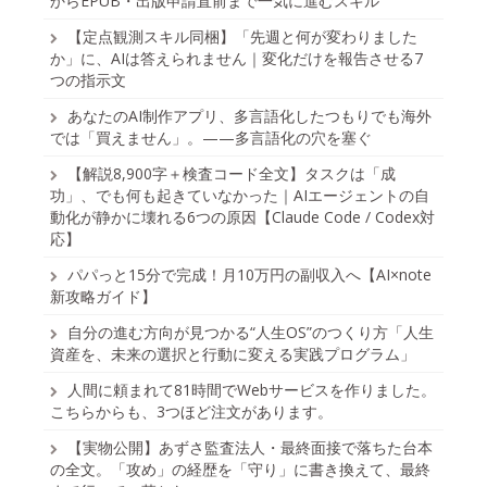
からEPUB・出版申請直前まで一気に進むスキル
【定点観測スキル同梱】「先週と何が変わりました
か」に、AIは答えられません｜変化だけを報告させる7
つの指示文
あなたのAI制作アプリ、多言語化したつもりでも海外
では「買えません」。——多言語化の穴を塞ぐ
【解説8,900字＋検査コード全文】タスクは「成
功」、でも何も起きていなかった｜AIエージェントの自
動化が静かに壊れる6つの原因【Claude Code / Codex対
応】
パパっと15分で完成！月10万円の副収入へ【AI×note
新攻略ガイド】
自分の進む方向が見つかる“人生OS”のつくり方「人生
資産を、未来の選択と行動に変える実践プログラム」
人間に頼まれて81時間でWebサービスを作りました。
こちらからも、3つほど注文があります。
【実物公開】あずさ監査法人・最終面接で落ちた台本
の全文。「攻め」の経歴を「守り」に書き換えて、最終