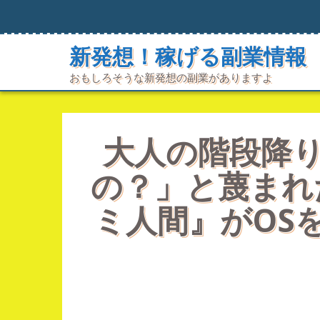
コ
ン
テ
新発想！稼げる副業情報
ン
ツ
おもしろそうな新発想の副業がありますよ
へ
ス
キ
ッ
プ
大人の階段降り
の？」と蔑まれ
ミ人間』がOS