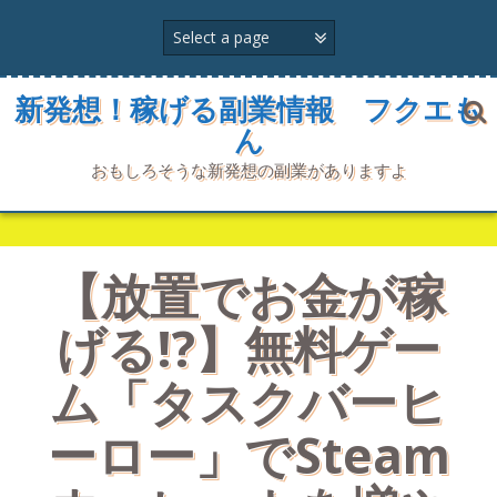
コ
ン
テ
ン
ツ
新発想！稼げる副業情報 フクエも
へ
ん
ス
キ
おもしろそうな新発想の副業がありますよ
ッ
プ
【放置でお金が稼
げる!?】無料ゲー
ム「タスクバーヒ
ーロー」でSteam