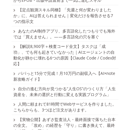
からEPUB・出版申請直前まで一気に進むスキル
【定点観測スキル同梱】「先週と何が変わりました
か」に、AIは答えられません｜変化だけを報告させる7
つの指示文
あなたのAI制作アプリ、多言語化したつもりでも海外
では「買えません」。——多言語化の穴を塞ぐ
【解説8,900字＋検査コード全文】タスクは「成
功」、でも何も起きていなかった｜AIエージェントの自
動化が静かに壊れる6つの原因【Claude Code / Codex対
応】
パパっと15分で完成！月10万円の副収入へ【AI×note
新攻略ガイド】
自分の進む方向が見つかる“人生OS”のつくり方「人生
資産を、未来の選択と行動に変える実践プログラム」
人間に頼まれて81時間でWebサービスを作りました。
こちらからも、3つほど注文があります。
【実物公開】あずさ監査法人・最終面接で落ちた台本
の全文。「攻め」の経歴を「守り」に書き換えて、最終