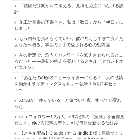
「値段だけ聞かれて消える」見積を受注につなげる設
計
施工計画書の下書きを、私は「数日」から「半日」に
しました
もう自分を責めなくていい。彼に尽くしすぎて疲れた
あなたへ贈る、本音のままで愛される心の処方箋
AIの断定で、危うくパスワードを変えさせられるとこ
ろだった——最初の答えを疑わせるスキル『セカンドオ
ピニオン』
『あなたのAIが名コピーライターになる！ 人の感情
を動かすライティングスキル』〜執筆＆添削2本セッ
ト〜
XにAIが「住んでいる」と気づいた夜、すべてが変わ
った
noteフォロワー1.2万人・697記事の「実測」を全部見
せます。伸びる記事の型と、AIで毎日更新する仕組み
【スキル配布】Claudeで作るKindle出版：原稿づくり