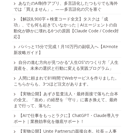
あなたのAI制作アプリ、多言語化したつもりでも海外
では「買えません」。——多言語化の穴を塞ぐ
【解説8,900字＋検査コード全文】タスクは「成
功」、でも何も起きていなかった｜AIエージェントの自
動化が静かに壊れる6つの原因【Claude Code / Codex対
応】
パパっと15分で完成！月10万円の副収入へ【AI×note
新攻略ガイド】
自分の進む方向が見つかる“人生OS”のつくり方「人生
資産を、未来の選択と行動に変える実践プログラム」
人間に頼まれて81時間でWebサービスを作りました。
こちらからも、3つほど注文があります。
【実物公開】あずさ監査法人・最終面接で落ちた台本
の全文。「攻め」の経歴を「守り」に書き換えて、最終
まで行って、落ちた
【AIで仕事をもっとラクに】ChatGPT・Claude導入サ
ポート｜業務効率化を徹底サポート！
【実物公開】Unite Partnersの面接台本。社長→人事