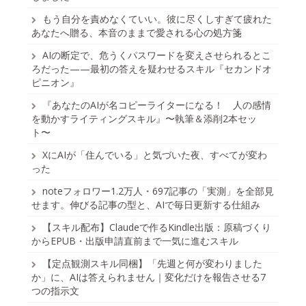
もう自分を責めなくていい。彼に尽くしすぎて疲れた
あなたへ贈る、本音のままで愛される心の処方箋
AIの断定で、危うくパスワードを変えさせられるとこ
ろだった——最初の答えを疑わせるスキル『セカンドオ
ピニオン』
『あなたのAIが名コピーライターになる！ 人の感情
を動かすライティングスキル』〜執筆＆添削2本セッ
ト〜
XにAIが「住んでいる」と気づいた夜、すべてが変わ
った
noteフォロワー1.2万人・697記事の「実測」を全部見
せます。伸びる記事の型と、AIで毎日更新する仕組み
【スキル配布】Claudeで作るKindle出版：原稿づくり
からEPUB・出版申請直前まで一気に進むスキル
【定点観測スキル同梱】「先週と何が変わりました
か」に、AIは答えられません｜変化だけを報告させる7
つの指示文