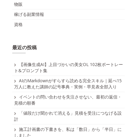
物販
稼げる副業情報
資格
最近の投稿
【画像生成AI】上目づかいの美女OL 102枚ポートレー
ト&プロンプト集
AIのMarkdownがすらすら読める完全スキル｜延べ15
万人に教えた講師の記号事典・実例・早見表全部入り
イベントの問い合わせを失注させない、最初の返信・
見積の順番
「値段だけ聞かれて消える」見積を受注につなげる設
計
施工計画書の下書きを、私は「数日」から「半日」に
しました