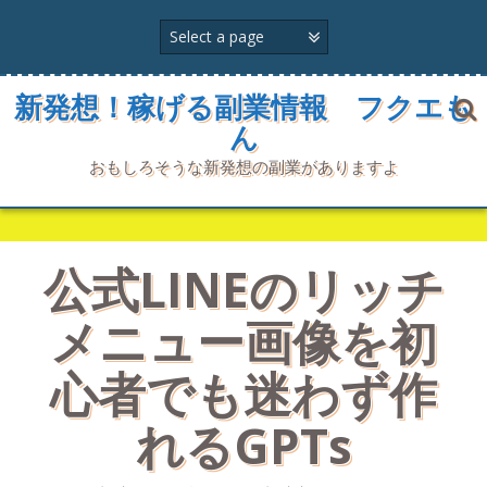
コ
ン
テ
ン
ツ
新発想！稼げる副業情報 フクエも
へ
ん
ス
キ
おもしろそうな新発想の副業がありますよ
ッ
プ
公式LINEのリッチ
メニュー画像を初
心者でも迷わず作
れるGPTs