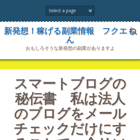
コ
ン
テ
ン
ツ
新発想！稼げる副業情報 フクエも
へ
ん
ス
キ
おもしろそうな新発想の副業がありますよ
ッ
プ
スマートブログの
秘伝書 私は法人
のブログをメール
チェックだけにす