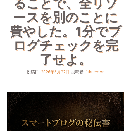
ることで、全リソ
ースを別のことに
費やした。1分でブ
ログチェックを完
了せよ。
投稿日:
2026年6月22日
投稿者:
fukuemon