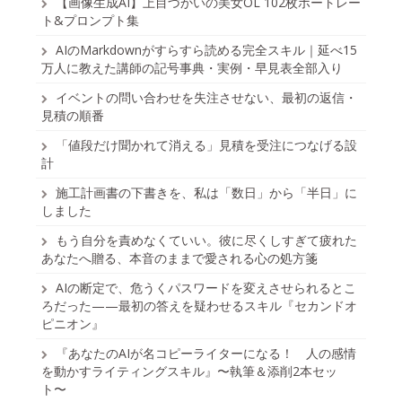
【画像生成AI】上目づかいの美女OL 102枚ポートレー
ト&プロンプト集
AIのMarkdownがすらすら読める完全スキル｜延べ15
万人に教えた講師の記号事典・実例・早見表全部入り
イベントの問い合わせを失注させない、最初の返信・
見積の順番
「値段だけ聞かれて消える」見積を受注につなげる設
計
施工計画書の下書きを、私は「数日」から「半日」に
しました
もう自分を責めなくていい。彼に尽くしすぎて疲れた
あなたへ贈る、本音のままで愛される心の処方箋
AIの断定で、危うくパスワードを変えさせられるとこ
ろだった——最初の答えを疑わせるスキル『セカンドオ
ピニオン』
『あなたのAIが名コピーライターになる！ 人の感情
を動かすライティングスキル』〜執筆＆添削2本セッ
ト〜