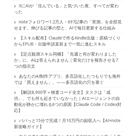
XにAIが「住んでいる」と気づいた夜、すべてが変わ
った
noteフォロワー1.2万人・697記事の「実測」を全部見
せます。伸びる記事の型と、AIで毎日更新する仕組み
【スキル配布】Claudeで作るKindle出版：原稿づくり
からEPUB・出版申請直前まで一気に進むスキル
【定点観測スキル同梱】「先週と何が変わりました
か」に、AIは答えられません｜変化だけを報告させる7
つの指示文
あなたのAI制作アプリ、多言語化したつもりでも海外
では「買えません」。——多言語化の穴を塞ぐ
【解説8,900字＋検査コード全文】タスクは「成
功」、でも何も起きていなかった｜AIエージェントの自
動化が静かに壊れる6つの原因【Claude Code / Codex対
応】
パパっと15分で完成！月10万円の副収入へ【AI×note
新攻略ガイド】