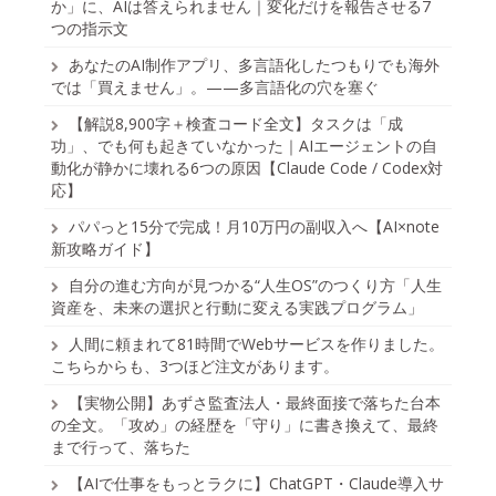
か」に、AIは答えられません｜変化だけを報告させる7
つの指示文
あなたのAI制作アプリ、多言語化したつもりでも海外
では「買えません」。——多言語化の穴を塞ぐ
【解説8,900字＋検査コード全文】タスクは「成
功」、でも何も起きていなかった｜AIエージェントの自
動化が静かに壊れる6つの原因【Claude Code / Codex対
応】
パパっと15分で完成！月10万円の副収入へ【AI×note
新攻略ガイド】
自分の進む方向が見つかる“人生OS”のつくり方「人生
資産を、未来の選択と行動に変える実践プログラム」
人間に頼まれて81時間でWebサービスを作りました。
こちらからも、3つほど注文があります。
【実物公開】あずさ監査法人・最終面接で落ちた台本
の全文。「攻め」の経歴を「守り」に書き換えて、最終
まで行って、落ちた
【AIで仕事をもっとラクに】ChatGPT・Claude導入サ