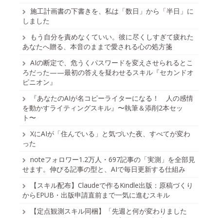
施工計画書の下書きを、私は「数日」から「半日」に
しました
もう自分を責めなくていい。彼に尽くしすぎて疲れた
あなたへ贈る、本音のままで愛される心の処方箋
AIの断定で、危うくパスワードを変えさせられるとこ
ろだった——最初の答えを疑わせるスキル『セカンドオ
ピニオン』
『あなたのAIが名コピーライターになる！ 人の感情
を動かすライティングスキル』〜執筆＆添削2本セッ
ト〜
XにAIが「住んでいる」と気づいた夜、すべてが変わ
った
noteフォロワー1.2万人・697記事の「実測」を全部見
せます。伸びる記事の型と、AIで毎日更新する仕組み
【スキル配布】Claudeで作るKindle出版：原稿づくり
からEPUB・出版申請直前まで一気に進むスキル
【定点観測スキル同梱】「先週と何が変わりました