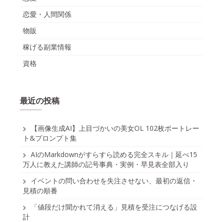
恋愛・人間関係
物販
稼げる副業情報
資格
最近の投稿
【画像生成AI】上目づかいの美女OL 102枚ポートレー
ト&プロンプト集
AIのMarkdownがすらすら読める完全スキル｜延べ15
万人に教えた講師の記号事典・実例・早見表全部入り
イベントの問い合わせを失注させない、最初の返信・
見積の順番
「値段だけ聞かれて消える」見積を受注につなげる設
計