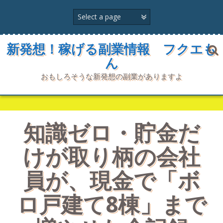
コ
ン
テ
ン
ツ
新発想！稼げる副業情報 フクエも
へ
ん
ス
キ
おもしろそうな新発想の副業がありますよ
ッ
プ
知識ゼロ・貯金だ
けが取り柄の会社
員が、現金で「ボ
ロ戸建て8棟」まで