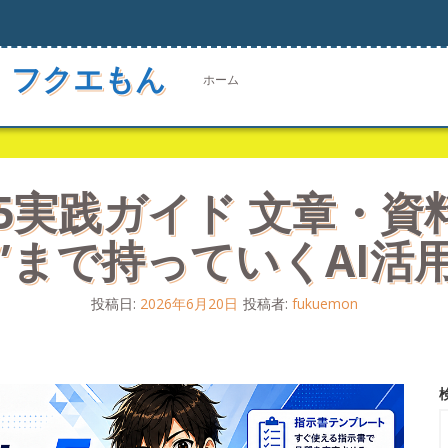
 フクエもん
ホーム
ble 5実践ガイド 文章
”まで持っていくAI活
投稿日:
2026年6月20日
投稿者:
fukuemon