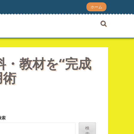
ホーム
・資料・教材を“完成
用術
検索
検
索