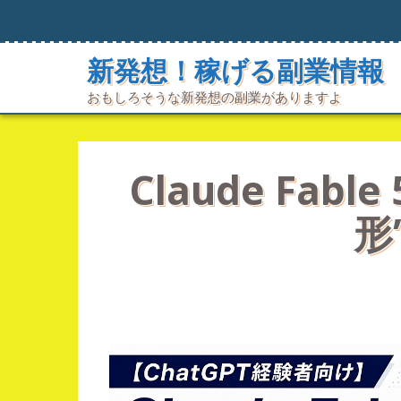
コ
ン
テ
新発想！稼げる副業情報
ン
ツ
おもしろそうな新発想の副業がありますよ
へ
ス
キ
ッ
プ
Claude Fa
形