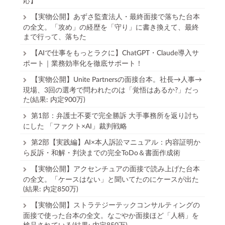
応】
【実物公開】あずさ監査法人・最終面接で落ちた台本
の全文。「攻め」の経歴を「守り」に書き換えて、最終
まで行って、落ちた
【AIで仕事をもっとラクに】ChatGPT・Claude導入サ
ポート｜業務効率化を徹底サポート！
【実物公開】Unite Partnersの面接台本。社長→人事→
現場、3回の選考で問われたのは「覚悟はあるか?」だっ
た(結果: 内定900万)
第1部：弁護士不要で完全勝訴 大手事務所を返り討ち
にした 「ファクト×AI」裁判戦略
第2部【実践編】AI×本人訴訟マニュアル：内容証明か
ら反訴・和解・判決までの完全ToDo＆書面作成術
【実物公開】アクセンチュアの面接で読み上げた台本
の全文。「ケースはない」と聞いてたのにケースが出た
(結果: 内定850万)
【実物公開】ストラテジーテックコンサルティングの
面接で使った台本の全文。なごやか面接ほど「人柄」を
検品されている(結果: 内定850万)