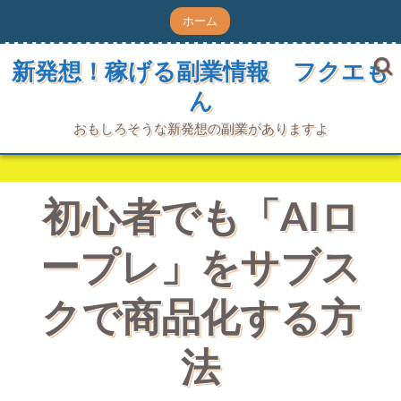
コ
ホーム
ン
テ
ン
新発想！稼げる副業情報 フクエも
ツ
ん
へ
ス
キ
おもしろそうな新発想の副業がありますよ
ッ
プ
初心者でも「AIロ
ープレ」をサブス
クで商品化する方
法