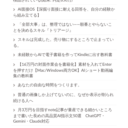
AI面接OS【深掘り面接に耐える回答を、自分の経験か
ら組み立てる】
「全部大事」は、整理ではない——順番とやらないこ
とを決めるスキル『トリアージ』
スキルは完成した。売り物にするところで止まってい
る。
未経験からAIで電子書籍を作ってKindleに出す教科書
【16万円の対面作業会を書籍化】素材を入れてEnter
を押すだけ【Mac/Windows両方OK】AIショート動画編
集の教科書
あなたの自由な時間をつくります。
普通の画像しか上げてないのに、なぜか表示が削られ
続ける人へ
月3万円を目指すnote記事が量産できる細かいところ
まで書いた長めの高品質AI指示文50選 ChatGPT・
Gemini・Claude対応