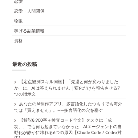
恋愛
恋愛・人間関係
物販
稼げる副業情報
資格
最近の投稿
【定点観測スキル同梱】「先週と何が変わりました
か」に、AIは答えられません｜変化だけを報告させる7
つの指示文
あなたのAI制作アプリ、多言語化したつもりでも海外
では「買えません」。——多言語化の穴を塞ぐ
【解説8,900字＋検査コード全文】タスクは「成
功」、でも何も起きていなかった｜AIエージェントの自
動化が静かに壊れる6つの原因【Claude Code / Codex対