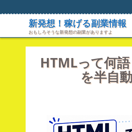
コ
ン
テ
新発想！稼げる副業情報
ン
ツ
おもしろそうな新発想の副業がありますよ
へ
ス
キ
ッ
プ
HTMLって何
を半自