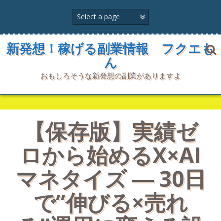
コ
ン
テ
ン
ツ
新発想！稼げる副業情報 フクエも
へ
ん
ス
キ
おもしろそうな新発想の副業がありますよ
ッ
プ
【保存版】実績ゼ
ロから始めるX×AI
マネタイズ ― 30日
で”伸びる×売れ