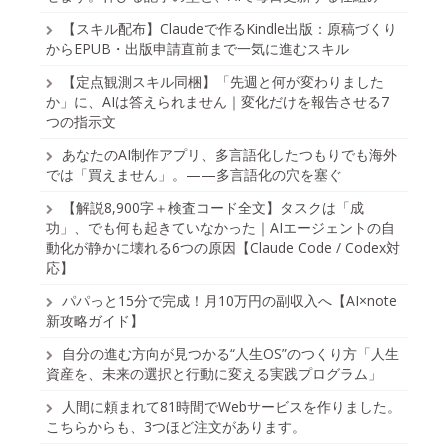
【スキル配布】Claudeで作るKindle出版：原稿づくり
からEPUB・出版申請直前まで一気に進むスキル
【定点観測スキル同梱】「先週と何が変わりました
か」に、AIは答えられません｜変化だけを報告させる7
つの指示文
あなたのAI制作アプリ、多言語化したつもりでも海外
では「買えません」。——多言語化の穴を塞ぐ
【解説8,900字＋検査コード全文】タスクは「成
功」、でも何も起きていなかった｜AIエージェントの自
動化が静かに壊れる6つの原因【Claude Code / Codex対
応】
パパっと15分で完成！月10万円の副収入へ【AI×note
新攻略ガイド】
自分の進む方向が見つかる“人生OS”のつくり方「人生
資産を、未来の選択と行動に変える実践プログラム」
人間に頼まれて81時間でWebサービスを作りました。
こちらからも、3つほど注文があります。