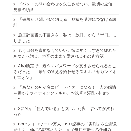
イベントの問い合わせを失注させない、最初の返信・
見積の順番
「値段だけ聞かれて消える」見積を受注につなげる設
計
施工計画書の下書きを、私は「数日」から「半日」に
しました
もう自分を責めなくていい。彼に尽くしすぎて疲れた
あなたへ贈る、本音のままで愛される心の処方箋
AIの断定で、危うくパスワードを変えさせられるとこ
ろだった——最初の答えを疑わせるスキル『セカンドオ
ピニオン』
『あなたのAIが名コピーライターになる！ 人の感情
を動かすライティングスキル』〜執筆＆添削2本セッ
ト〜
XにAIが「住んでいる」と気づいた夜、すべてが変わ
った
noteフォロワー1.2万人・697記事の「実測」を全部見
せます。伸びる記事の型と、AIで毎日更新する仕組み