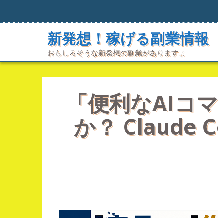
コ
ン
テ
新発想！稼げる副業情報
ン
ツ
おもしろそうな新発想の副業がありますよ
へ
ス
キ
ッ
プ
「便利なAIコ
か？ Claud