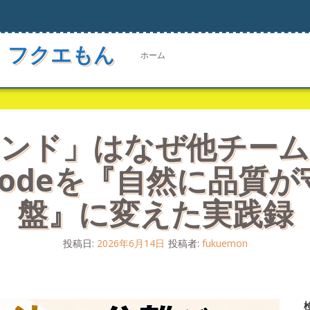
 フクエもん
ホーム
マンド」はなぜ他チー
e Codeを『自然に品
盤』に変えた実践録
投稿日:
2026年6月14日
投稿者:
fukuemon