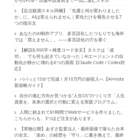
からEPUB・出版申請直前まで一気に進むスキル
【定点観測スキル同梱】「先週と何が変わりました
か」に、AIは答えられません｜変化だけを報告させる7
つの指示文
あなたのAI制作アプリ、多言語化したつもりでも海外
では「買えません」。——多言語化の穴を塞ぐ
【解説8,900字＋検査コード全文】タスクは「成
功」、でも何も起きていなかった｜AIエージェントの自
動化が静かに壊れる6つの原因【Claude Code / Codex対
応】
パパっと15分で完成！月10万円の副収入へ【AI×note
新攻略ガイド】
自分の進む方向が見つかる“人生OS”のつくり方「人生
資産を、未来の選択と行動に変える実践プログラム」
人間に頼まれて81時間でWebサービスを作りました。
こちらからも、3つほど注文があります。
【実物公開】あずさ監査法人・最終面接で落ちた台本
の全文。「攻め」の経歴を「守り」に書き換えて、最終