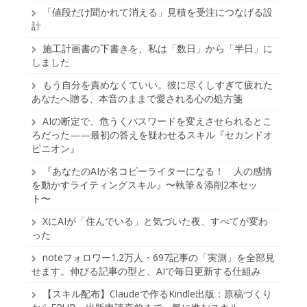
「値段だけ聞かれて消える」見積を受注につなげる設
計
施工計画書の下書きを、私は「数日」から「半日」に
しました
もう自分を責めなくていい。彼に尽くしすぎて疲れた
あなたへ贈る、本音のままで愛される心の処方箋
AIの断定で、危うくパスワードを変えさせられるとこ
ろだった——最初の答えを疑わせるスキル『セカンドオ
ピニオン』
『あなたのAIが名コピーライターになる！ 人の感情
を動かすライティングスキル』〜執筆＆添削2本セッ
ト〜
XにAIが「住んでいる」と気づいた夜、すべてが変わ
った
noteフォロワー1.2万人・697記事の「実測」を全部見
せます。伸びる記事の型と、AIで毎日更新する仕組み
【スキル配布】Claudeで作るKindle出版：原稿づくり