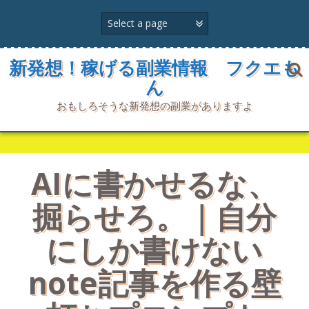
コ
ン
テ
ン
ツ
新発想！稼げる副業情報 フクエも
へ
ん
ス
キ
おもしろそうな新発想の副業がありますよ
ッ
プ
AIに書かせるな、
掘らせろ。｜自分
にしか書けない
note記事を作る壁