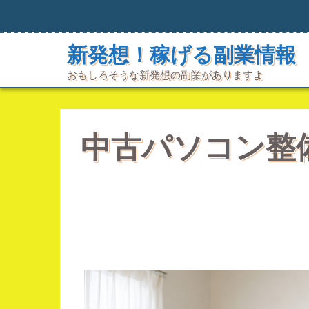
コ
ン
テ
新発想！稼げる副業情報
ン
ツ
おもしろそうな新発想の副業がありますよ
へ
ス
キ
ッ
プ
中古パソコン整