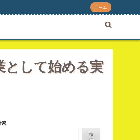
ホーム
業として始める実
検索
検
索