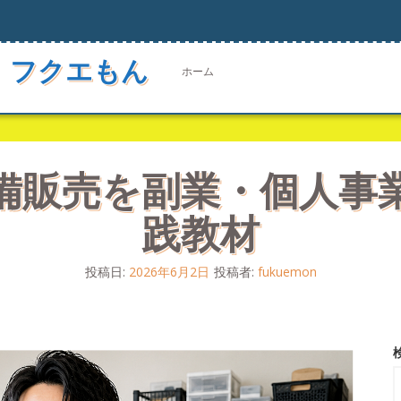
 フクエもん
ホーム
備販売を副業・個人事
践教材
投稿日:
2026年6月2日
投稿者:
fukuemon