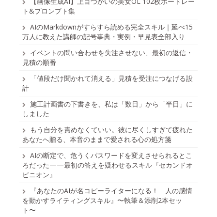
【画像生成AI】上目づかいの美女OL 102枚ポートレー
ト&プロンプト集
AIのMarkdownがすらすら読める完全スキル｜延べ15
万人に教えた講師の記号事典・実例・早見表全部入り
イベントの問い合わせを失注させない、最初の返信・
見積の順番
「値段だけ聞かれて消える」見積を受注につなげる設
計
施工計画書の下書きを、私は「数日」から「半日」に
しました
もう自分を責めなくていい。彼に尽くしすぎて疲れた
あなたへ贈る、本音のままで愛される心の処方箋
AIの断定で、危うくパスワードを変えさせられるとこ
ろだった——最初の答えを疑わせるスキル『セカンドオ
ピニオン』
『あなたのAIが名コピーライターになる！ 人の感情
を動かすライティングスキル』〜執筆＆添削2本セッ
ト〜