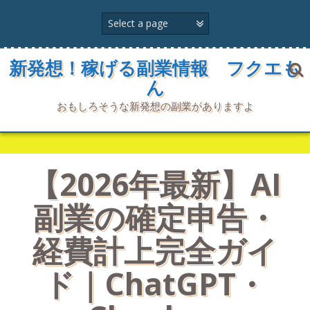
コ
ン
テ
ン
ツ
新発想！稼げる副業情報 フクエも
へ
ん
ス
キ
おもしろそうな新発想の副業がありますよ
ッ
プ
【2026年最新】AI
副業の確定申告・
経費計上完全ガイ
ド｜ChatGPT・