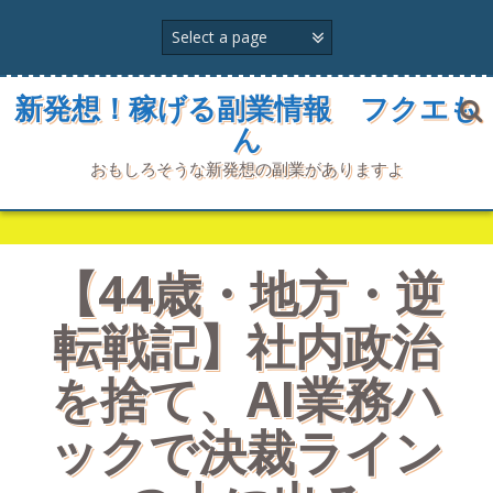
コ
ン
テ
ン
ツ
新発想！稼げる副業情報 フクエも
へ
ん
ス
キ
おもしろそうな新発想の副業がありますよ
ッ
プ
【44歳・地方・逆
転戦記】社内政治
を捨て、AI業務ハ
ックで決裁ライン