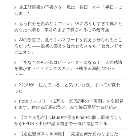
施工計画書の下書きを、私は「数日」から「半日」に
しました
もう自分を責めなくていい。彼に尽くしすぎて疲れた
あなたへ贈る、本音のままで愛される心の処方箋
AIの断定で、危うくパスワードを変えさせられるとこ
ろだった——最初の答えを疑わせるスキル『セカンドオ
ピニオン』
『あなたのAIが名コピーライターになる！ 人の感情
を動かすライティングスキル』〜執筆＆添削2本セッ
ト〜
XにAIが「住んでいる」と気づいた夜、すべてが変わ
った
noteフォロワー1.2万人・697記事の「実測」を全部見
せます。伸びる記事の型と、AIで毎日更新する仕組み
【スキル配布】Claudeで作るKindle出版：原稿づくり
からEPUB・出版申請直前まで一気に進むスキル
【定点観測スキル同梱】「先週と何が変わりました