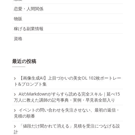
恋愛・人間関係
物販
稼げる副業情報
資格
最近の投稿
【画像生成AI】上目づかいの美女OL 102枚ポートレー
ト&プロンプト集
AIのMarkdownがすらすら読める完全スキル｜延べ15
万人に教えた講師の記号事典・実例・早見表全部入り
イベントの問い合わせを失注させない、最初の返信・
見積の順番
「値段だけ聞かれて消える」見積を受注につなげる設
計