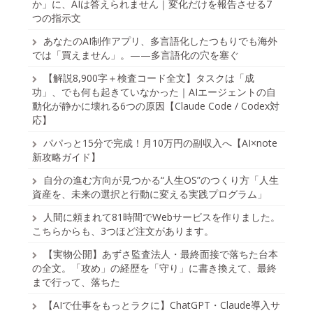
か」に、AIは答えられません｜変化だけを報告させる7
つの指示文
あなたのAI制作アプリ、多言語化したつもりでも海外
では「買えません」。——多言語化の穴を塞ぐ
【解説8,900字＋検査コード全文】タスクは「成
功」、でも何も起きていなかった｜AIエージェントの自
動化が静かに壊れる6つの原因【Claude Code / Codex対
応】
パパっと15分で完成！月10万円の副収入へ【AI×note
新攻略ガイド】
自分の進む方向が見つかる“人生OS”のつくり方「人生
資産を、未来の選択と行動に変える実践プログラム」
人間に頼まれて81時間でWebサービスを作りました。
こちらからも、3つほど注文があります。
【実物公開】あずさ監査法人・最終面接で落ちた台本
の全文。「攻め」の経歴を「守り」に書き換えて、最終
まで行って、落ちた
【AIで仕事をもっとラクに】ChatGPT・Claude導入サ