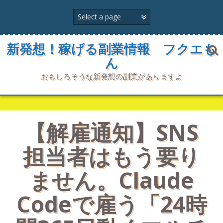
コ
ン
テ
ン
ツ
新発想！稼げる副業情報 フクエも
へ
ん
ス
キ
おもしろそうな新発想の副業がありますよ
ッ
プ
【解雇通知】SNS
担当者はもう要り
ません。Claude
Codeで雇う「24時