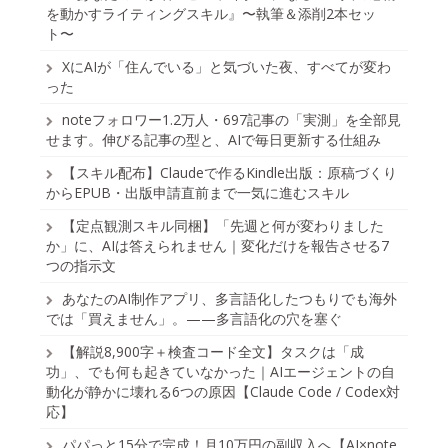
を動かすライティングスキル』〜執筆＆添削2本セッ
ト〜
XにAIが「住んでいる」と気づいた夜、すべてが変わ
った
noteフォロワー1.2万人・697記事の「実測」を全部見
せます。伸びる記事の型と、AIで毎日更新する仕組み
【スキル配布】Claudeで作るKindle出版：原稿づくり
からEPUB・出版申請直前まで一気に進むスキル
【定点観測スキル同梱】「先週と何が変わりました
か」に、AIは答えられません｜変化だけを報告させる7
つの指示文
あなたのAI制作アプリ、多言語化したつもりでも海外
では「買えません」。——多言語化の穴を塞ぐ
【解説8,900字＋検査コード全文】タスクは「成
功」、でも何も起きていなかった｜AIエージェントの自
動化が静かに壊れる6つの原因【Claude Code / Codex対
応】
パパっと15分で完成！月10万円の副収入へ【AI×note