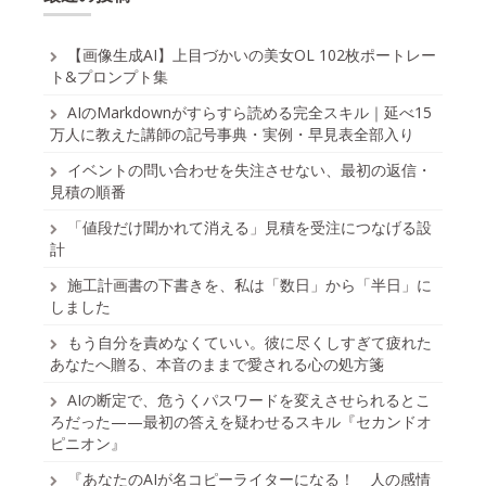
【画像生成AI】上目づかいの美女OL 102枚ポートレー
ト&プロンプト集
AIのMarkdownがすらすら読める完全スキル｜延べ15
万人に教えた講師の記号事典・実例・早見表全部入り
イベントの問い合わせを失注させない、最初の返信・
見積の順番
「値段だけ聞かれて消える」見積を受注につなげる設
計
施工計画書の下書きを、私は「数日」から「半日」に
しました
もう自分を責めなくていい。彼に尽くしすぎて疲れた
あなたへ贈る、本音のままで愛される心の処方箋
AIの断定で、危うくパスワードを変えさせられるとこ
ろだった——最初の答えを疑わせるスキル『セカンドオ
ピニオン』
『あなたのAIが名コピーライターになる！ 人の感情