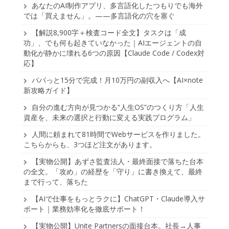
あなたのAI制作アプリ、多言語化したつもりでも海外
では「買えません」。——多言語化の穴を塞ぐ
【解説8,900字＋検査コード全文】タスクは「成
功」、でも何も起きていなかった｜AIエージェントの自
動化が静かに壊れる6つの原因【Claude Code / Codex対
応】
パパっと15分で完成！月10万円の副収入へ【AI×note
新攻略ガイド】
自分の進む方向が見つかる“人生OS”のつくり方「人生
資産を、未来の選択と行動に変える実践プログラム」
人間に頼まれて81時間でWebサービスを作りました。
こちらからも、3つほど注文があります。
【実物公開】あずさ監査法人・最終面接で落ちた台本
の全文。「攻め」の経歴を「守り」に書き換えて、最終
まで行って、落ちた
【AIで仕事をもっとラクに】ChatGPT・Claude導入サ
ポート｜業務効率化を徹底サポート！
【実物公開】Unite Partnersの面接台本。社長→人事