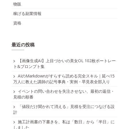
物販
稼げる副業情報
資格
最近の投稿
【画像生成AI】上目づかいの美女OL 102枚ポートレー
ト&プロンプト集
AIのMarkdownがすらすら読める完全スキル｜延べ15
万人に教えた講師の記号事典・実例・早見表全部入り
イベントの問い合わせを失注させない、最初の返信・
見積の順番
「値段だけ聞かれて消える」見積を受注につなげる設
計
施工計画書の下書きを、私は「数日」から「半日」に
しました