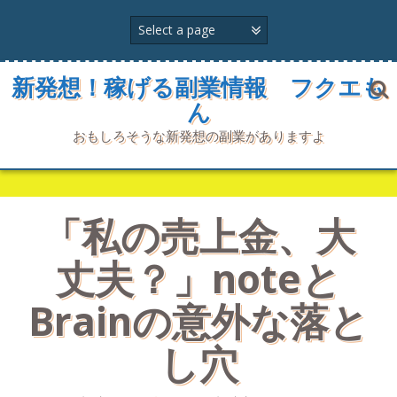
コ
ン
テ
ン
ツ
新発想！稼げる副業情報 フクエも
へ
ん
ス
キ
おもしろそうな新発想の副業がありますよ
ッ
プ
「私の売上金、大
丈夫？」noteと
Brainの意外な落と
し穴