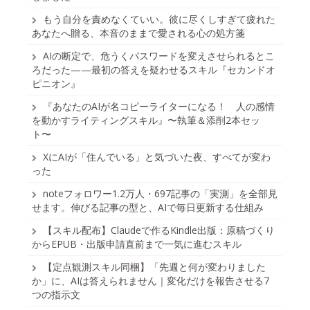
もう自分を責めなくていい。彼に尽くしすぎて疲れた
あなたへ贈る、本音のままで愛される心の処方箋
AIの断定で、危うくパスワードを変えさせられるとこ
ろだった——最初の答えを疑わせるスキル『セカンドオ
ピニオン』
『あなたのAIが名コピーライターになる！ 人の感情
を動かすライティングスキル』〜執筆＆添削2本セッ
ト〜
XにAIが「住んでいる」と気づいた夜、すべてが変わ
った
noteフォロワー1.2万人・697記事の「実測」を全部見
せます。伸びる記事の型と、AIで毎日更新する仕組み
【スキル配布】Claudeで作るKindle出版：原稿づくり
からEPUB・出版申請直前まで一気に進むスキル
【定点観測スキル同梱】「先週と何が変わりました
か」に、AIは答えられません｜変化だけを報告させる7
つの指示文