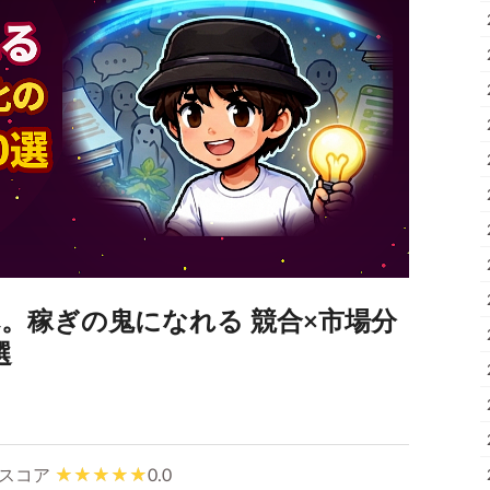
。稼ぎの鬼になれる 競合×市場分
選
スコア
0.0