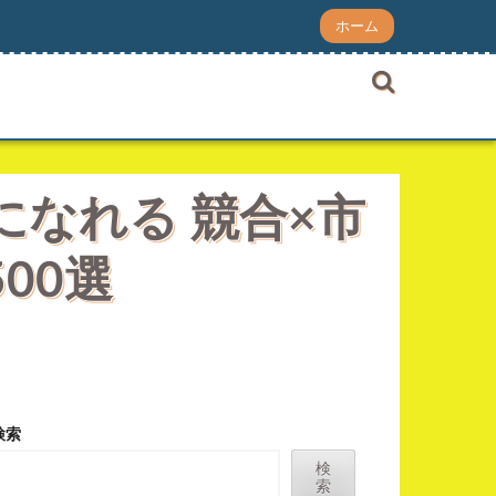
ホーム
なれる 競合×市
00選
検索
検
索