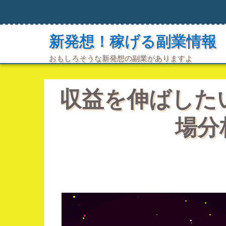
コ
ン
テ
ン
新発想！稼げる副業情報
ツ
へ
おもしろそうな新発想の副業がありますよ
ス
キ
ッ
収益を伸ばした
プ
場分