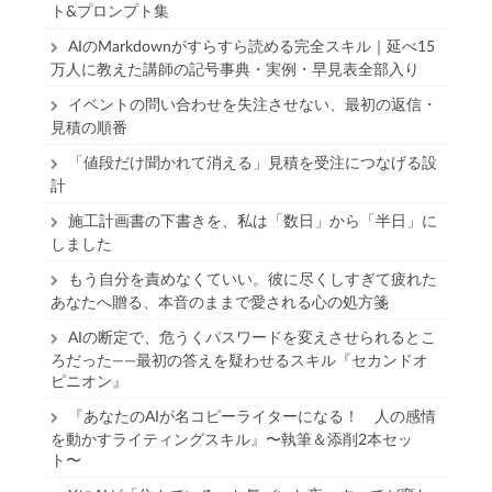
ト&プロンプト集
AIのMarkdownがすらすら読める完全スキル｜延べ15
万人に教えた講師の記号事典・実例・早見表全部入り
イベントの問い合わせを失注させない、最初の返信・
見積の順番
「値段だけ聞かれて消える」見積を受注につなげる設
計
施工計画書の下書きを、私は「数日」から「半日」に
しました
もう自分を責めなくていい。彼に尽くしすぎて疲れた
あなたへ贈る、本音のままで愛される心の処方箋
AIの断定で、危うくパスワードを変えさせられるとこ
ろだった——最初の答えを疑わせるスキル『セカンドオ
ピニオン』
『あなたのAIが名コピーライターになる！ 人の感情
を動かすライティングスキル』〜執筆＆添削2本セッ
ト〜