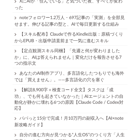
XにAIが「住んでいる」と気づいた夜、すべてが変わ
った
noteフォロワー1.2万人・697記事の「実測」を全部見
せます。伸びる記事の型と、AIで毎日更新する仕組み
【スキル配布】Claudeで作るKindle出版：原稿づくり
からEPUB・出版申請直前まで一気に進むスキル
【定点観測スキル同梱】「先週と何が変わりました
か」に、AIは答えられません｜変化だけを報告させる7
つの指示文
あなたのAI制作アプリ、多言語化したつもりでも海外
では「買えません」。——多言語化の穴を塞ぐ
【解説8,900字＋検査コード全文】タスクは「成
功」、でも何も起きていなかった｜AIエージェントの自
動化が静かに壊れる6つの原因【Claude Code / Codex対
応】
パパっと15分で完成！月10万円の副収入へ【AI×note
新攻略ガイド】
自分の進む方向が見つかる“人生OS”のつくり方「人生