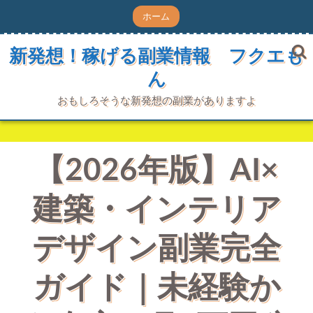
コ
ホーム
ン
テ
ン
新発想！稼げる副業情報 フクエも
ツ
ん
へ
ス
キ
おもしろそうな新発想の副業がありますよ
ッ
プ
【2026年版】AI×
建築・インテリア
デザイン副業完全
ガイド｜未経験か