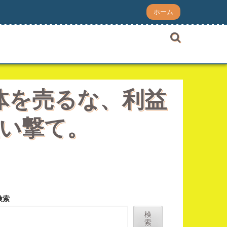
ホーム
本体を売るな、利益
い撃て。
検索
検
索