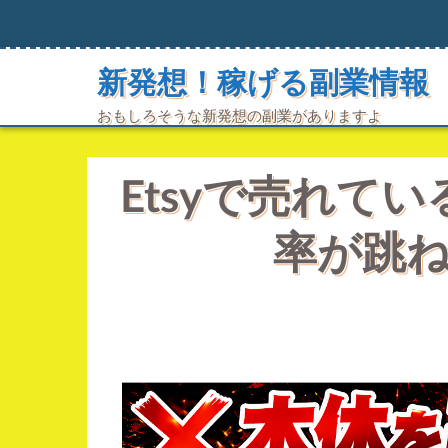
コ
ン
テ
ン
新発想！稼げる副業情報
ツ
へ
おもしろそうな新発想の副業がありますよ
ス
キ
ッ
Etsyで売れて
プ
率が跳