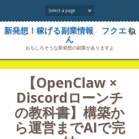
コ
ン
テ
ン
ツ
新発想！稼げる副業情報 フクエも
へ
ん
ス
キ
おもしろそうな新発想の副業がありますよ
ッ
プ
【OpenClaw ×
Discordローンチ
の教科書】構築か
ら運営までAIで完