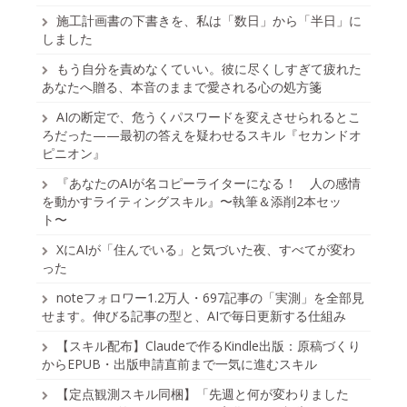
施工計画書の下書きを、私は「数日」から「半日」に
しました
もう自分を責めなくていい。彼に尽くしすぎて疲れた
あなたへ贈る、本音のままで愛される心の処方箋
AIの断定で、危うくパスワードを変えさせられるとこ
ろだった——最初の答えを疑わせるスキル『セカンドオ
ピニオン』
『あなたのAIが名コピーライターになる！ 人の感情
を動かすライティングスキル』〜執筆＆添削2本セッ
ト〜
XにAIが「住んでいる」と気づいた夜、すべてが変わ
った
noteフォロワー1.2万人・697記事の「実測」を全部見
せます。伸びる記事の型と、AIで毎日更新する仕組み
【スキル配布】Claudeで作るKindle出版：原稿づくり
からEPUB・出版申請直前まで一気に進むスキル
【定点観測スキル同梱】「先週と何が変わりました