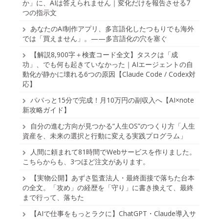
か」に、AIは答えられません｜変化だけを報告させる7
つの指示文
あなたのAI制作アプリ、多言語化したつもりでも海外
では「買えません」。——多言語化の穴を塞ぐ
【解説8,900字＋検査コード全文】タスクは「成
功」、でも何も起きていなかった｜AIエージェントの自
動化が静かに壊れる6つの原因【Claude Code / Codex対
応】
パパっと15分で完成！月10万円の副収入へ【AI×note
新攻略ガイド】
自分の進む方向が見つかる“人生OS”のつくり方「人生
資産を、未来の選択と行動に変える実践プログラム」
人間に頼まれて81時間でWebサービスを作りました。
こちらからも、3つほど注文があります。
【実物公開】あずさ監査法人・最終面接で落ちた台本
の全文。「攻め」の経歴を「守り」に書き換えて、最終
まで行って、落ちた
【AIで仕事をもっとラクに】ChatGPT・Claude導入サ