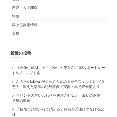
恋愛・人間関係
物販
稼げる副業情報
資格
最近の投稿
【画像生成AI】上目づかいの美女OL 102枚ポートレー
ト&プロンプト集
AIのMarkdownがすらすら読める完全スキル｜延べ15
万人に教えた講師の記号事典・実例・早見表全部入り
イベントの問い合わせを失注させない、最初の返信・
見積の順番
「値段だけ聞かれて消える」見積を受注につなげる設
計