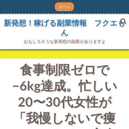
コ
ホーム
ン
テ
ン
新発想！稼げる副業情報 フクエも
ツ
ん
へ
ス
キ
おもしろそうな新発想の副業がありますよ
ッ
プ
食事制限ゼロで
−6kg達成。忙しい
20〜30代女性が
「我慢しないで痩