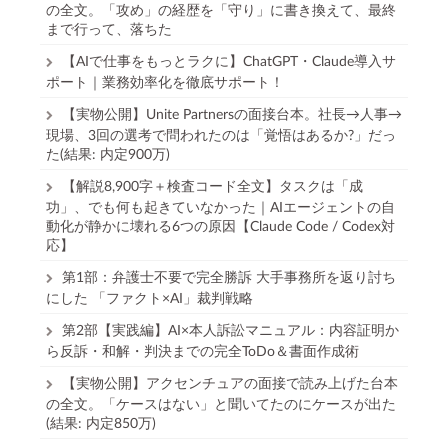
の全文。「攻め」の経歴を「守り」に書き換えて、最終
まで行って、落ちた
【AIで仕事をもっとラクに】ChatGPT・Claude導入サ
ポート｜業務効率化を徹底サポート！
【実物公開】Unite Partnersの面接台本。社長→人事→
現場、3回の選考で問われたのは「覚悟はあるか?」だっ
た(結果: 内定900万)
【解説8,900字＋検査コード全文】タスクは「成
功」、でも何も起きていなかった｜AIエージェントの自
動化が静かに壊れる6つの原因【Claude Code / Codex対
応】
第1部：弁護士不要で完全勝訴 大手事務所を返り討ち
にした 「ファクト×AI」裁判戦略
第2部【実践編】AI×本人訴訟マニュアル：内容証明か
ら反訴・和解・判決までの完全ToDo＆書面作成術
【実物公開】アクセンチュアの面接で読み上げた台本
の全文。「ケースはない」と聞いてたのにケースが出た
(結果: 内定850万)