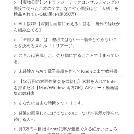
【実物公開】ストラテジーテックコンサルティングの
面接で使った台本の全文。なごやか面接ほど「人柄」を
検品されている(結果: 内定850万)
AI面接OS【深掘り面接に耐える回答を、自分の経験か
ら組み立てる】
「全部大事」は、整理ではない——順番とやらないこ
とを決めるスキル『トリアージ』
スキルは完成した。売り物にするところで止まってい
る。
未経験からAIで電子書籍を作ってKindleに出す教科書
【16万円の対面作業会を書籍化】素材を入れてEnter
を押すだけ【Mac/Windows両方OK】AIショート動画編
集の教科書
あなたの自由な時間をつくります。
普通の画像しか上げてないのに、なぜか表示が削られ
続ける人へ
月3万円を目指すnote記事が量産できる細かいところ