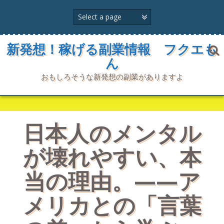
コ
ン
テ
ン
ツ
新発想！稼げる副業情報 フクエも
へ
ん
ス
キ
おもしろそうな新発想の副業がありますよ
ッ
プ
日本人のメンタル
が壊れやすい、本
当の理由。——ア
メリカとの「言葉