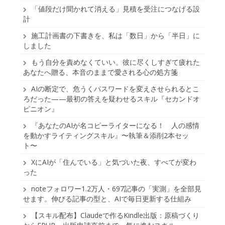
「値段だけ聞かれて消える」見積を受注につなげる設
計
施工計画書の下書きを、私は「数日」から「半日」に
しました
もう自分を責めなくていい。彼に尽くしすぎて疲れた
あなたへ贈る、本音のままで愛される心の処方箋
AIの断定で、危うくパスワードを変えさせられるとこ
ろだった——最初の答えを疑わせるスキル『セカンドオ
ピニオン』
『あなたのAIが名コピーライターになる！ 人の感情
を動かすライティングスキル』〜執筆＆添削2本セッ
ト〜
XにAIが「住んでいる」と気づいた夜、すべてが変わ
った
noteフォロワー1.2万人・697記事の「実測」を全部見
せます。伸びる記事の型と、AIで毎日更新する仕組み
【スキル配布】Claudeで作るKindle出版：原稿づくり