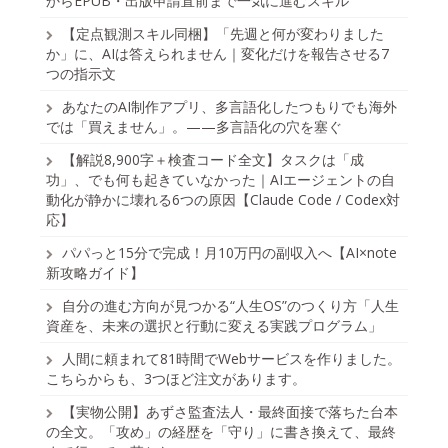
からEPUB・出版申請直前まで一気に進むスキル
【定点観測スキル同梱】「先週と何が変わりました
か」に、AIは答えられません｜変化だけを報告させる7
つの指示文
あなたのAI制作アプリ、多言語化したつもりでも海外
では「買えません」。——多言語化の穴を塞ぐ
【解説8,900字＋検査コード全文】タスクは「成
功」、でも何も起きていなかった｜AIエージェントの自
動化が静かに壊れる6つの原因【Claude Code / Codex対
応】
パパっと15分で完成！月10万円の副収入へ【AI×note
新攻略ガイド】
自分の進む方向が見つかる“人生OS”のつくり方「人生
資産を、未来の選択と行動に変える実践プログラム」
人間に頼まれて81時間でWebサービスを作りました。
こちらからも、3つほど注文があります。
【実物公開】あずさ監査法人・最終面接で落ちた台本
の全文。「攻め」の経歴を「守り」に書き換えて、最終