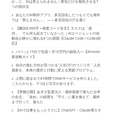
か」に、AIは答えられません｜変化だけを報告させる7
つの指示文
あなたのAI制作アプリ、多言語化したつもりでも海外
では「買えません」。——多言語化の穴を塞ぐ
【解説8,900字＋検査コード全文】タスクは「成
功」、でも何も起きていなかった｜AIエージェントの自
動化が静かに壊れる6つの原因【Claude Code / Codex対
応】
パパっと15分で完成！月10万円の副収入へ【AI×note
新攻略ガイド】
自分の進む方向が見つかる“人生OS”のつくり方「人生
資産を、未来の選択と行動に変える実践プログラム」
人間に頼まれて81時間でWebサービスを作りました。
こちらからも、3つほど注文があります。
【実物公開】あずさ監査法人・最終面接で落ちた台本
の全文。「攻め」の経歴を「守り」に書き換えて、最終
まで行って、落ちた
【AIで仕事をもっとラクに】ChatGPT・Claude導入サ