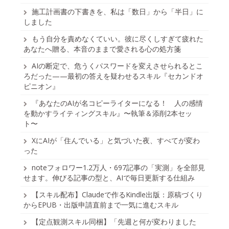
施工計画書の下書きを、私は「数日」から「半日」に
しました
もう自分を責めなくていい。彼に尽くしすぎて疲れた
あなたへ贈る、本音のままで愛される心の処方箋
AIの断定で、危うくパスワードを変えさせられるとこ
ろだった——最初の答えを疑わせるスキル『セカンドオ
ピニオン』
『あなたのAIが名コピーライターになる！ 人の感情
を動かすライティングスキル』〜執筆＆添削2本セッ
ト〜
XにAIが「住んでいる」と気づいた夜、すべてが変わ
った
noteフォロワー1.2万人・697記事の「実測」を全部見
せます。伸びる記事の型と、AIで毎日更新する仕組み
【スキル配布】Claudeで作るKindle出版：原稿づくり
からEPUB・出版申請直前まで一気に進むスキル
【定点観測スキル同梱】「先週と何が変わりました