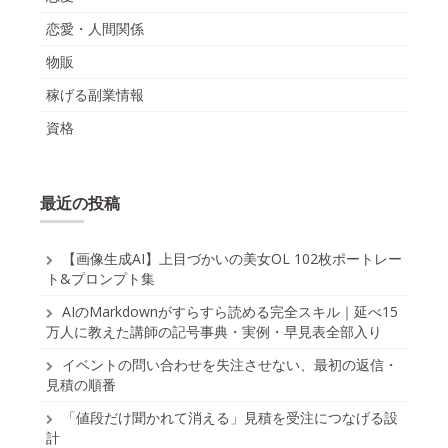
恋愛・人間関係
物販
稼げる副業情報
資格
最近の投稿
【画像生成AI】上目づかいの美女OL 102枚ポートレー
ト&プロンプト集
AIのMarkdownがすらすら読める完全スキル｜延べ15
万人に教えた講師の記号事典・実例・早見表全部入り
イベントの問い合わせを失注させない、最初の返信・
見積の順番
「値段だけ聞かれて消える」見積を受注につなげる設
計