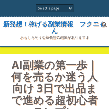
コ
ン
テ
ン
ツ
新発想！稼げる副業情報 フクエも
へ
ん
ス
キ
おもしろそうな新発想の副業がありますよ
ッ
プ
AI副業の第一歩｜
何を売るか迷う人
向け 3日で出品ま
で進める超初心者