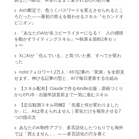
AIの断定で、危うくパスワードを変えさせられるとこ
ろだった——最初の答えを疑わせるスキル『セカンドオ
ピニオン』
『あなたのAIが名コピーライターになる！ 人の感情
を動かすライティングスキル』〜執筆＆添削2本セッ
ト〜
XにAIが「住んでいる」と気づいた夜、すべてが変わ
った
noteフォロワー1.2万人・697記事の「実測」を全部見
せます。伸びる記事の型と、AIで毎日更新する仕組み
【スキル配布】Claudeで作るKindle出版：原稿づくり
からEPUB・出版申請直前まで一気に進むスキル
【定点観測スキル同梱】「先週と何が変わりました
か」に、AIは答えられません｜変化だけを報告させる7
つの指示文
あなたのAI制作アプリ、多言語化したつもりでも海外
では「買えません」。——多言語化の穴を塞ぐ