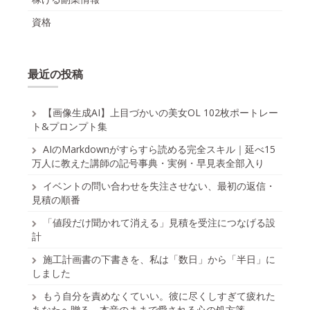
資格
最近の投稿
【画像生成AI】上目づかいの美女OL 102枚ポートレー
ト&プロンプト集
AIのMarkdownがすらすら読める完全スキル｜延べ15
万人に教えた講師の記号事典・実例・早見表全部入り
イベントの問い合わせを失注させない、最初の返信・
見積の順番
「値段だけ聞かれて消える」見積を受注につなげる設
計
施工計画書の下書きを、私は「数日」から「半日」に
しました
もう自分を責めなくていい。彼に尽くしすぎて疲れた
あなたへ贈る、本音のままで愛される心の処方箋