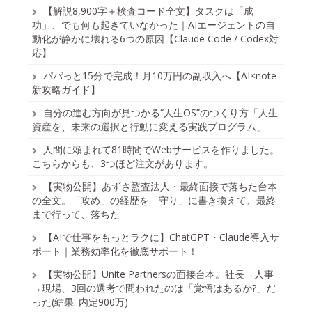
【解説8,900字＋検査コード全文】タスクは「成
功」、でも何も起きていなかった｜AIエージェントの自
動化が静かに壊れる6つの原因【Claude Code / Codex対
応】
パパっと15分で完成！月10万円の副収入へ【AI×note
新攻略ガイド】
自分の進む方向が見つかる“人生OS”のつくり方「人生
資産を、未来の選択と行動に変える実践プログラム」
人間に頼まれて81時間でWebサービスを作りました。
こちらからも、3つほど注文があります。
【実物公開】あずさ監査法人・最終面接で落ちた台本
の全文。「攻め」の経歴を「守り」に書き換えて、最終
まで行って、落ちた
【AIで仕事をもっとラクに】ChatGPT・Claude導入サ
ポート｜業務効率化を徹底サポート！
【実物公開】Unite Partnersの面接台本。社長→人事
→現場、3回の選考で問われたのは「覚悟はあるか?」だ
った(結果: 内定900万)