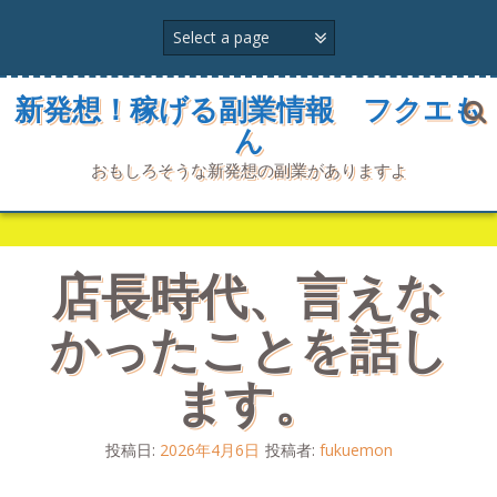
コ
ン
テ
ン
ツ
新発想！稼げる副業情報 フクエも
へ
ん
ス
キ
おもしろそうな新発想の副業がありますよ
ッ
プ
店長時代、言えな
かったことを話し
ます。
投稿日:
2026年4月6日
投稿者:
fukuemon