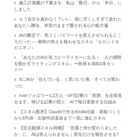
施工計画書の下書きを、私は「数日」から「半日」に
しました
もう自分を責めなくていい。彼に尽くしすぎて疲れた
あなたへ贈る、本音のままで愛される心の処方箋
AIの断定で、危うくパスワードを変えさせられるとこ
ろだった——最初の答えを疑わせるスキル『セカンドオ
ピニオン』
『あなたのAIが名コピーライターになる！ 人の感情
を動かすライティングスキル』〜執筆＆添削2本セッ
ト〜
XにAIが「住んでいる」と気づいた夜、すべてが変わ
った
noteフォロワー1.2万人・697記事の「実測」を全部見
せます。伸びる記事の型と、AIで毎日更新する仕組み
【スキル配布】Claudeで作るKindle出版：原稿づくり
からEPUB・出版申請直前まで一気に進むスキル
【定点観測スキル同梱】「先週と何が変わりました
か」に、AIは答えられません｜変化だけを報告させる7