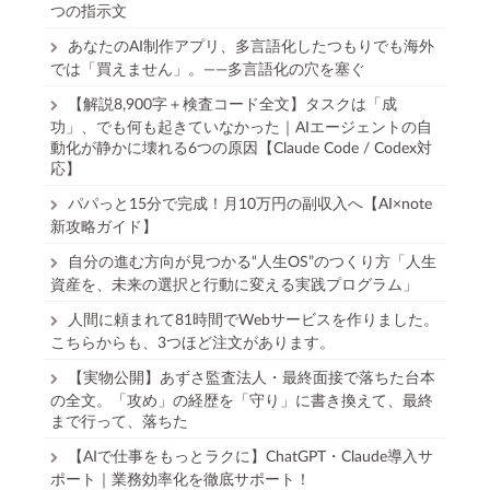
つの指示文
あなたのAI制作アプリ、多言語化したつもりでも海外
では「買えません」。——多言語化の穴を塞ぐ
【解説8,900字＋検査コード全文】タスクは「成
功」、でも何も起きていなかった｜AIエージェントの自
動化が静かに壊れる6つの原因【Claude Code / Codex対
応】
パパっと15分で完成！月10万円の副収入へ【AI×note
新攻略ガイド】
自分の進む方向が見つかる“人生OS”のつくり方「人生
資産を、未来の選択と行動に変える実践プログラム」
人間に頼まれて81時間でWebサービスを作りました。
こちらからも、3つほど注文があります。
【実物公開】あずさ監査法人・最終面接で落ちた台本
の全文。「攻め」の経歴を「守り」に書き換えて、最終
まで行って、落ちた
【AIで仕事をもっとラクに】ChatGPT・Claude導入サ
ポート｜業務効率化を徹底サポート！