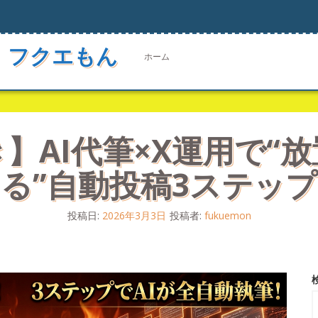
 フクエもん
ホーム
】AI代筆×X運用で“
る”自動投稿3ステップ
投稿日:
2026年3月3日
投稿者:
fukuemon