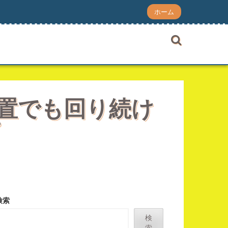
ホーム
放置でも回り続け
検索
検
索