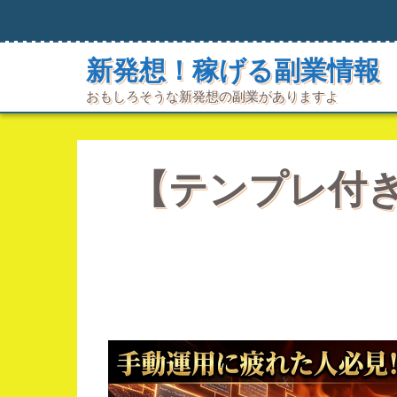
コ
ン
テ
新発想！稼げる副業情報
ン
ツ
おもしろそうな新発想の副業がありますよ
へ
ス
キ
ッ
プ
【テンプレ付き