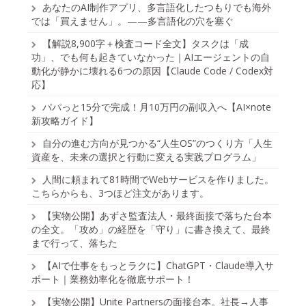
あなたのAI制作アプリ、多言語化したつもりでも海外
では「買えません」。——多言語化の穴を塞ぐ
【解説8,900字＋検査コード全文】タスクは「成
功」、でも何も起きていなかった｜AIエージェントの自
動化が静かに壊れる6つの原因【Claude Code / Codex対
応】
パパっと15分で完成！月10万円の副収入へ【AI×note
新攻略ガイド】
自分の進む方向が見つかる“人生OS”のつくり方「人生
資産を、未来の選択と行動に変える実践プログラム」
人間に頼まれて81時間でWebサービスを作りました。
こちらからも、3つほど注文があります。
【実物公開】あずさ監査法人・最終面接で落ちた台本
の全文。「攻め」の経歴を「守り」に書き換えて、最終
まで行って、落ちた
【AIで仕事をもっとラクに】ChatGPT・Claude導入サ
ポート｜業務効率化を徹底サポート！
【実物公開】Unite Partnersの面接台本。社長→人事