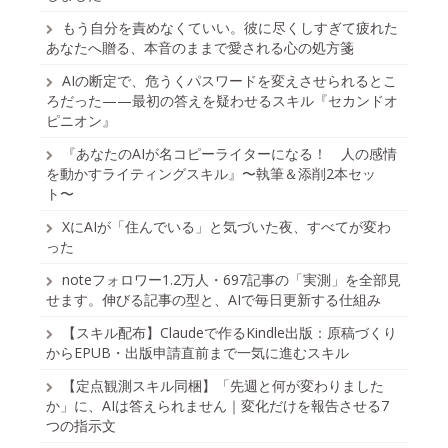
もう自分を責めなくていい。彼に尽くしすぎて疲れた
あなたへ贈る、本音のままで愛される心の処方箋
AIの断定で、危うくパスワードを変えさせられるとこ
ろだった——最初の答えを疑わせるスキル『セカンドオ
ピニオン』
『あなたのAIが名コピーライターになる！ 人の感情
を動かすライティングスキル』〜執筆＆添削2本セッ
ト〜
XにAIが「住んでいる」と気づいた夜、すべてが変わ
った
noteフォロワー1.2万人・697記事の「実測」を全部見
せます。伸びる記事の型と、AIで毎日更新する仕組み
【スキル配布】Claudeで作るKindle出版：原稿づくり
からEPUB・出版申請直前まで一気に進むスキル
【定点観測スキル同梱】「先週と何が変わりました
か」に、AIは答えられません｜変化だけを報告させる7
つの指示文