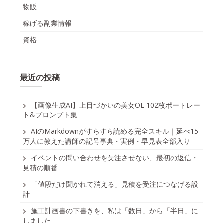
物販
稼げる副業情報
資格
最近の投稿
【画像生成AI】上目づかいの美女OL 102枚ポートレー
ト&プロンプト集
AIのMarkdownがすらすら読める完全スキル｜延べ15
万人に教えた講師の記号事典・実例・早見表全部入り
イベントの問い合わせを失注させない、最初の返信・
見積の順番
「値段だけ聞かれて消える」見積を受注につなげる設
計
施工計画書の下書きを、私は「数日」から「半日」に
しました