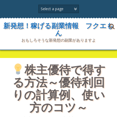
コ
ン
テ
ン
ツ
新発想！稼げる副業情報 フクエも
へ
ん
ス
キ
おもしろそうな新発想の副業がありますよ
ッ
プ
株主優待で得す
る方法～優待利回
りの計算例、使い
方のコツ～