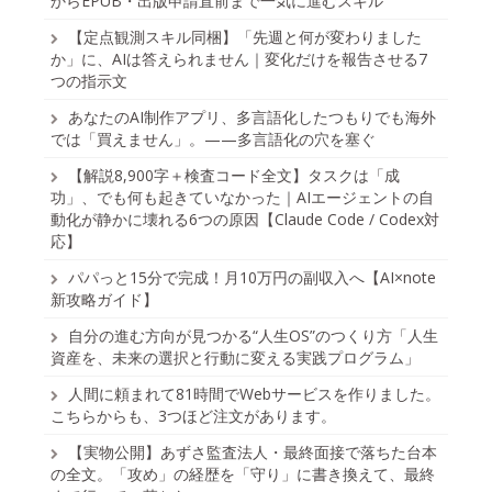
からEPUB・出版申請直前まで一気に進むスキル
【定点観測スキル同梱】「先週と何が変わりました
か」に、AIは答えられません｜変化だけを報告させる7
つの指示文
あなたのAI制作アプリ、多言語化したつもりでも海外
では「買えません」。——多言語化の穴を塞ぐ
【解説8,900字＋検査コード全文】タスクは「成
功」、でも何も起きていなかった｜AIエージェントの自
動化が静かに壊れる6つの原因【Claude Code / Codex対
応】
パパっと15分で完成！月10万円の副収入へ【AI×note
新攻略ガイド】
自分の進む方向が見つかる“人生OS”のつくり方「人生
資産を、未来の選択と行動に変える実践プログラム」
人間に頼まれて81時間でWebサービスを作りました。
こちらからも、3つほど注文があります。
【実物公開】あずさ監査法人・最終面接で落ちた台本
の全文。「攻め」の経歴を「守り」に書き換えて、最終