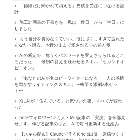
「値段だけ聞かれて消える」見積を受注につなげる設
計
施工計画書の下書きを、私は「数日」から「半日」に
しました
もう自分を責めなくていい。彼に尽くしすぎて疲れた
あなたへ贈る、本音のままで愛される心の処方箋
AIの断定で、危うくパスワードを変えさせられるとこ
ろだった——最初の答えを疑わせるスキル『セカンドオ
ピニオン』
『あなたのAIが名コピーライターになる！ 人の感情
を動かすライティングスキル』〜執筆＆添削2本セッ
ト〜
XにAIが「住んでいる」と気づいた夜、すべてが変わ
った
noteフォロワー1.2万人・697記事の「実測」を全部見
せます。伸びる記事の型と、AIで毎日更新する仕組み
【スキル配布】Claudeで作るKindle出版：原稿づくり