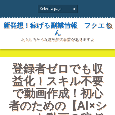
コ
ン
テ
ン
ツ
新発想！稼げる副業情報 フクエも
へ
ん
ス
キ
おもしろそうな新発想の副業がありますよ
ッ
プ
登録者ゼロでも収
益化！スキル不要
で動画作成！初心
者のための【AI×シ