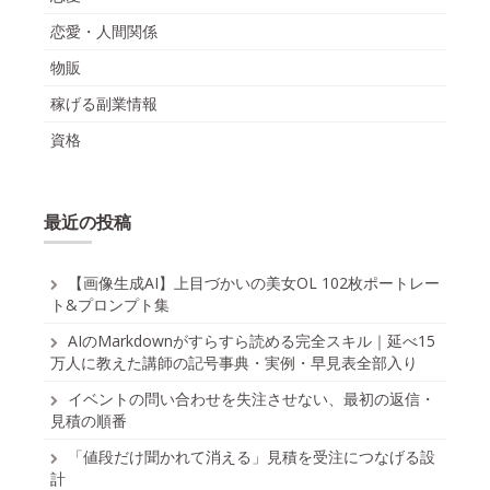
恋愛・人間関係
物販
稼げる副業情報
資格
最近の投稿
【画像生成AI】上目づかいの美女OL 102枚ポートレー
ト&プロンプト集
AIのMarkdownがすらすら読める完全スキル｜延べ15
万人に教えた講師の記号事典・実例・早見表全部入り
イベントの問い合わせを失注させない、最初の返信・
見積の順番
「値段だけ聞かれて消える」見積を受注につなげる設
計