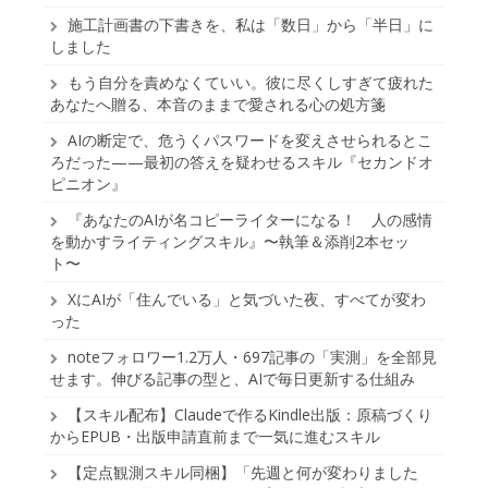
施工計画書の下書きを、私は「数日」から「半日」に
しました
もう自分を責めなくていい。彼に尽くしすぎて疲れた
あなたへ贈る、本音のままで愛される心の処方箋
AIの断定で、危うくパスワードを変えさせられるとこ
ろだった——最初の答えを疑わせるスキル『セカンドオ
ピニオン』
『あなたのAIが名コピーライターになる！ 人の感情
を動かすライティングスキル』〜執筆＆添削2本セッ
ト〜
XにAIが「住んでいる」と気づいた夜、すべてが変わ
った
noteフォロワー1.2万人・697記事の「実測」を全部見
せます。伸びる記事の型と、AIで毎日更新する仕組み
【スキル配布】Claudeで作るKindle出版：原稿づくり
からEPUB・出版申請直前まで一気に進むスキル
【定点観測スキル同梱】「先週と何が変わりました