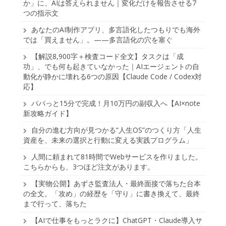
か」に、AIは答えられません｜変化だけを報告させる7
つの指示文
あなたのAI制作アプリ、多言語化したつもりでも海外
では「買えません」。——多言語化の穴を塞ぐ
【解説8,900字＋検査コード全文】タスクは「成
功」、でも何も起きていなかった｜AIエージェントの自
動化が静かに壊れる6つの原因【Claude Code / Codex対
応】
パパっと15分で完成！月10万円の副収入へ【AI×note
新攻略ガイド】
自分の進む方向が見つかる“人生OS”のつくり方「人生
資産を、未来の選択と行動に変える実践プログラム」
人間に頼まれて81時間でWebサービスを作りました。
こちらからも、3つほど注文があります。
【実物公開】あずさ監査法人・最終面接で落ちた台本
の全文。「攻め」の経歴を「守り」に書き換えて、最終
まで行って、落ちた
【AIで仕事をもっとラクに】ChatGPT・Claude導入サ