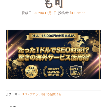
も可
投稿日:
2025年12月9日
投稿者:
fukuemon
カテゴリー:
SEO・ブログ
、
稼げる副業情報