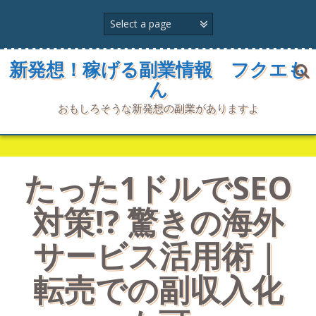
コ
ン
テ
ン
ツ
新発想！稼げる副業情報 フクエも
へ
ん
ス
キ
おもしろそうな新発想の副業がありますよ
ッ
プ
たった1ドルでSEO
対策!? 驚きの海外
サービス活用術｜
転売での副収入化