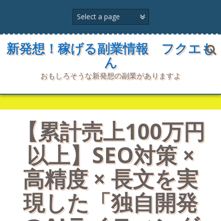
コ
ン
テ
ン
ツ
新発想！稼げる副業情報 フクエも
へ
ん
ス
キ
おもしろそうな新発想の副業がありますよ
ッ
プ
【累計売上100万円
以上】SEO対策 ×
高精度 × 長文を実
現した「独自開発