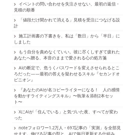
イベントの問い合わせを失注させない、最初の返信・
見積の順番
「値段だけ聞かれて消える」見積を受注につなげる設
計
施工計画書の下書きを、私は「数日」から「半日」に
しました
もう自分を責めなくていい。彼に尽くしすぎて疲れた
あなたへ贈る、本音のままで愛される心の処方箋
AIの断定で、危うくパスワードを変えさせられるとこ
ろだった——最初の答えを疑わせるスキル『セカンドオ
ピニオン』
『あなたのAIが名コピーライターになる！ 人の感情
を動かすライティングスキル』〜執筆＆添削2本セッ
ト〜
XにAIが「住んでいる」と気づいた夜、すべてが変わ
った
noteフォロワー1.2万人・697記事の「実測」を全部見
せます。伸びる記事の型と、AIで毎日更新する仕組み