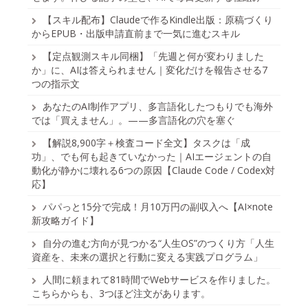
【スキル配布】Claudeで作るKindle出版：原稿づくり
からEPUB・出版申請直前まで一気に進むスキル
【定点観測スキル同梱】「先週と何が変わりました
か」に、AIは答えられません｜変化だけを報告させる7
つの指示文
あなたのAI制作アプリ、多言語化したつもりでも海外
では「買えません」。——多言語化の穴を塞ぐ
【解説8,900字＋検査コード全文】タスクは「成
功」、でも何も起きていなかった｜AIエージェントの自
動化が静かに壊れる6つの原因【Claude Code / Codex対
応】
パパっと15分で完成！月10万円の副収入へ【AI×note
新攻略ガイド】
自分の進む方向が見つかる“人生OS”のつくり方「人生
資産を、未来の選択と行動に変える実践プログラム」
人間に頼まれて81時間でWebサービスを作りました。
こちらからも、3つほど注文があります。