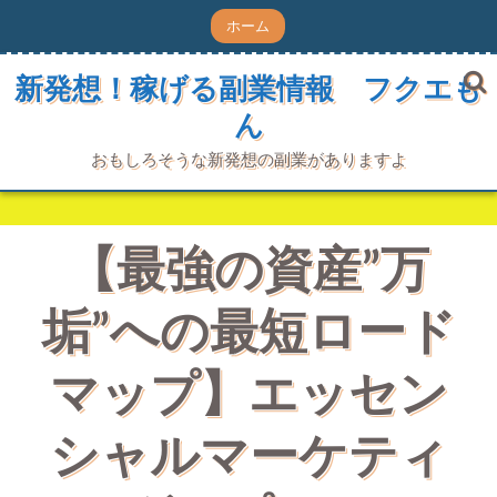
コ
ホーム
ン
テ
ン
新発想！稼げる副業情報 フクエも
ツ
ん
へ
ス
キ
おもしろそうな新発想の副業がありますよ
ッ
プ
【最強の資産”万
垢”への最短ロード
マップ】エッセン
シャルマーケティ