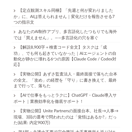
【定点観測スキル同梱】「先週と何が変わりました
か」に、AIは答えられません｜変化だけを報告させる7
つの指示文
あなたのAI制作アプリ、多言語化したつもりでも海外
では「買えません」。——多言語化の穴を塞ぐ
【解説8,900字＋検査コード全文】タスクは「成
功」、でも何も起きていなかった｜AIエージェントの自
動化が静かに壊れる6つの原因【Claude Code / Codex対
応】
【実物公開】あずさ監査法人・最終面接で落ちた台本
の全文。「攻め」の経歴を「守り」に書き換えて、最終
まで行って、落ちた
【AIで仕事をもっとラクに】ChatGPT・Claude導入サ
ポート｜業務効率化を徹底サポート！
【実物公開】Unite Partnersの面接台本。社長→人事→
現場、3回の選考で問われたのは「覚悟はあるか?」だっ
た(結果: 内定900万)
第1部：弁護士不要で完全勝訴 大手事務所を返り討ち