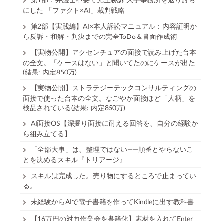
にした 「ファクト×AI」裁判戦略
第2部【実践編】AI×本人訴訟マニュアル：内容証明か
ら反訴・和解・判決までの完全ToDo＆書面作成術
【実物公開】アクセンチュアの面接で読み上げた台本
の全文。「ケースはない」と聞いてたのにケースが出た
(結果: 内定850万)
【実物公開】ストラテジーテックコンサルティングの
面接で使った台本の全文。なごやか面接ほど「人柄」を
検品されている(結果: 内定850万)
AI面接OS【深掘り面接に耐える回答を、自分の経験か
ら組み立てる】
「全部大事」は、整理ではない——順番とやらないこ
とを決めるスキル『トリアージ』
スキルは完成した。売り物にするところで止まってい
る。
未経験からAIで電子書籍を作ってKindleに出す教科書
【16万円の対面作業会を書籍化】素材を入れてEnter