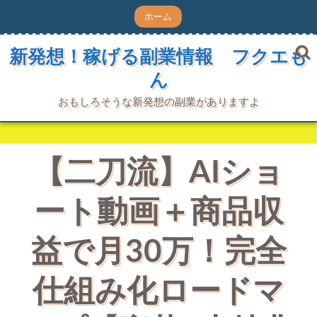
コ
ホーム
ン
テ
ン
新発想！稼げる副業情報 フクエも
ツ
ん
へ
ス
キ
おもしろそうな新発想の副業がありますよ
ッ
プ
【二刀流】AIショ
ート動画＋商品収
益で月30万！完全
仕組み化ロードマ