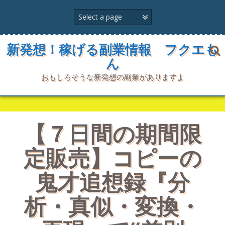
コ
ン
テ
ン
ツ
新発想！稼げる副業情報 フクエも
へ
ん
ス
キ
おもしろそうな新発想の副業がありますよ
ッ
プ
【７日間の期間限
定販売】コピーの
鬼才追想録『分
析・真似・変換・