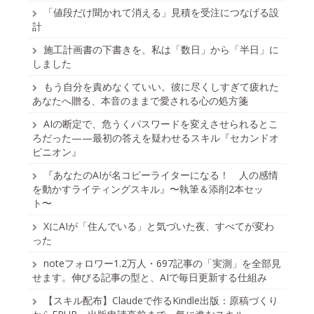
「値段だけ聞かれて消える」見積を受注につなげる設
計
施工計画書の下書きを、私は「数日」から「半日」に
しました
もう自分を責めなくていい。彼に尽くしすぎて疲れた
あなたへ贈る、本音のままで愛される心の処方箋
AIの断定で、危うくパスワードを変えさせられるとこ
ろだった——最初の答えを疑わせるスキル『セカンドオ
ピニオン』
『あなたのAIが名コピーライターになる！ 人の感情
を動かすライティングスキル』〜執筆＆添削2本セッ
ト〜
XにAIが「住んでいる」と気づいた夜、すべてが変わ
った
noteフォロワー1.2万人・697記事の「実測」を全部見
せます。伸びる記事の型と、AIで毎日更新する仕組み
【スキル配布】Claudeで作るKindle出版：原稿づくり