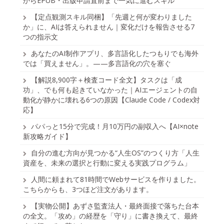
からEPUB・出版申請直前まで一気に進むスキル
【定点観測スキル同梱】「先週と何が変わりました
か」に、AIは答えられません｜変化だけを報告させる7
つの指示文
あなたのAI制作アプリ、多言語化したつもりでも海外
では「買えません」。——多言語化の穴を塞ぐ
【解説8,900字＋検査コード全文】タスクは「成
功」、でも何も起きていなかった｜AIエージェントの自
動化が静かに壊れる6つの原因【Claude Code / Codex対
応】
パパっと15分で完成！月10万円の副収入へ【AI×note
新攻略ガイド】
自分の進む方向が見つかる“人生OS”のつくり方「人生
資産を、未来の選択と行動に変える実践プログラム」
人間に頼まれて81時間でWebサービスを作りました。
こちらからも、3つほど注文があります。
【実物公開】あずさ監査法人・最終面接で落ちた台本
の全文。「攻め」の経歴を「守り」に書き換えて、最終