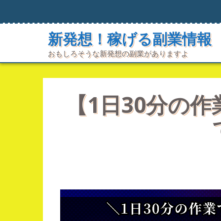
コ
ン
テ
新発想！稼げる副業情報
ン
ツ
おもしろそうな新発想の副業がありますよ
へ
ス
キ
ッ
プ
【1日30分の作