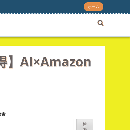
ホーム
AI×Amazon
】
検索
検
索