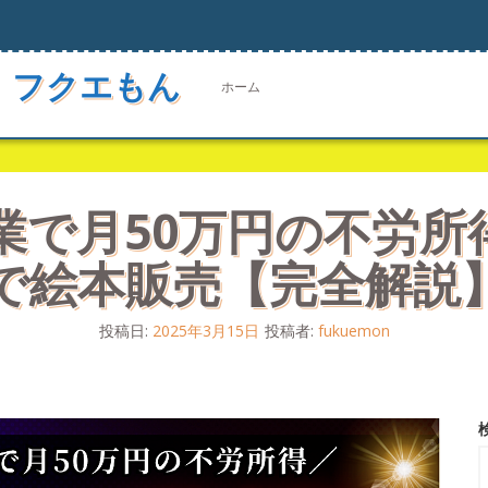
 フクエもん
ホーム
業で月50万円の不労所得】
で絵本販売【完全解説
投稿日:
2025年3月15日
投稿者:
fukuemon