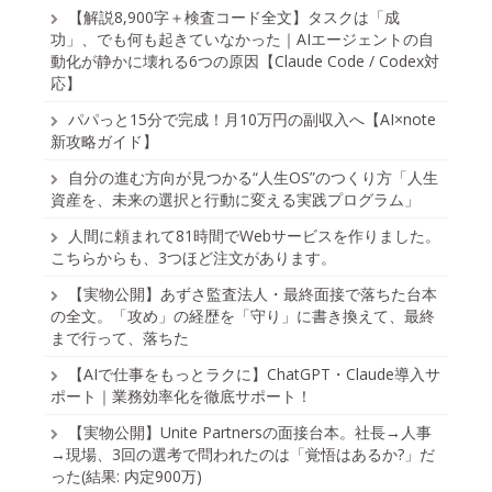
【解説8,900字＋検査コード全文】タスクは「成
功」、でも何も起きていなかった｜AIエージェントの自
動化が静かに壊れる6つの原因【Claude Code / Codex対
応】
パパっと15分で完成！月10万円の副収入へ【AI×note
新攻略ガイド】
自分の進む方向が見つかる“人生OS”のつくり方「人生
資産を、未来の選択と行動に変える実践プログラム」
人間に頼まれて81時間でWebサービスを作りました。
こちらからも、3つほど注文があります。
【実物公開】あずさ監査法人・最終面接で落ちた台本
の全文。「攻め」の経歴を「守り」に書き換えて、最終
まで行って、落ちた
【AIで仕事をもっとラクに】ChatGPT・Claude導入サ
ポート｜業務効率化を徹底サポート！
【実物公開】Unite Partnersの面接台本。社長→人事
→現場、3回の選考で問われたのは「覚悟はあるか?」だ
った(結果: 内定900万)