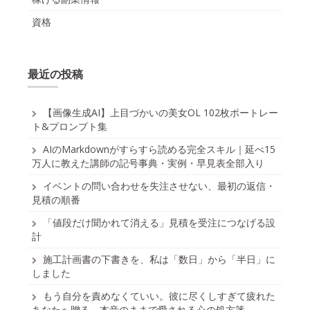
資格
最近の投稿
【画像生成AI】上目づかいの美女OL 102枚ポートレー
ト&プロンプト集
AIのMarkdownがすらすら読める完全スキル｜延べ15
万人に教えた講師の記号事典・実例・早見表全部入り
イベントの問い合わせを失注させない、最初の返信・
見積の順番
「値段だけ聞かれて消える」見積を受注につなげる設
計
施工計画書の下書きを、私は「数日」から「半日」に
しました
もう自分を責めなくていい。彼に尽くしすぎて疲れた
あなたへ贈る、本音のままで愛される心の処方箋