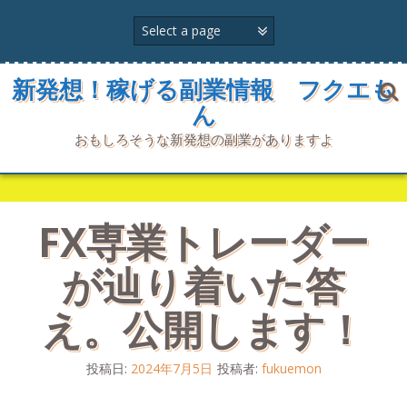
コ
ン
テ
ン
ツ
新発想！稼げる副業情報 フクエも
へ
ん
ス
キ
おもしろそうな新発想の副業がありますよ
ッ
プ
FX専業トレーダー
が辿り着いた答
え。公開します！
投稿日:
2024年7月5日
投稿者:
fukuemon