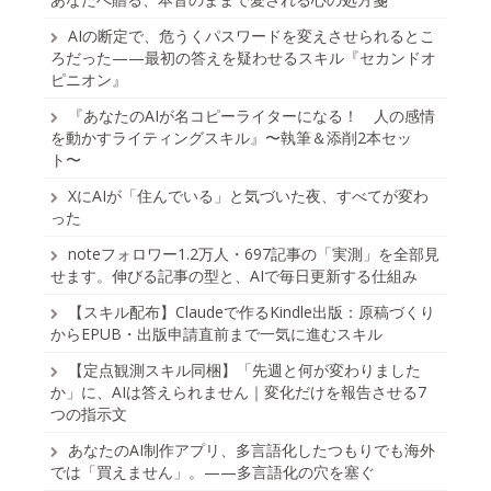
AIの断定で、危うくパスワードを変えさせられるとこ
ろだった——最初の答えを疑わせるスキル『セカンドオ
ピニオン』
『あなたのAIが名コピーライターになる！ 人の感情
を動かすライティングスキル』〜執筆＆添削2本セッ
ト〜
XにAIが「住んでいる」と気づいた夜、すべてが変わ
った
noteフォロワー1.2万人・697記事の「実測」を全部見
せます。伸びる記事の型と、AIで毎日更新する仕組み
【スキル配布】Claudeで作るKindle出版：原稿づくり
からEPUB・出版申請直前まで一気に進むスキル
【定点観測スキル同梱】「先週と何が変わりました
か」に、AIは答えられません｜変化だけを報告させる7
つの指示文
あなたのAI制作アプリ、多言語化したつもりでも海外
では「買えません」。——多言語化の穴を塞ぐ