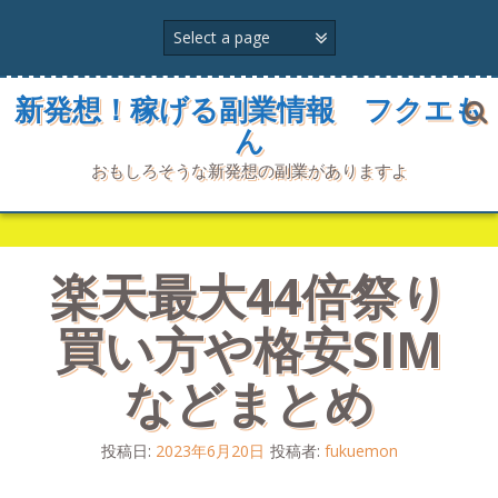
コ
ン
テ
ン
ツ
新発想！稼げる副業情報 フクエも
へ
ん
ス
キ
おもしろそうな新発想の副業がありますよ
ッ
プ
楽天最大44倍祭り
買い方や格安SIM
などまとめ
投稿日:
2023年6月20日
投稿者:
fukuemon