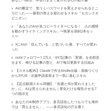
AIの断定で、危うくパスワードを変えさせられるとこ
ろだった——最初の答えを疑わせるスキル『セカンドオ
ピニオン』
『あなたのAIが名コピーライターになる！ 人の感情
を動かすライティングスキル』〜執筆＆添削2本セッ
ト〜
XにAIが「住んでいる」と気づいた夜、すべてが変わ
った
noteフォロワー1.2万人・697記事の「実測」を全部見
せます。伸びる記事の型と、AIで毎日更新する仕組み
【スキル配布】Claudeで作るKindle出版：原稿づくり
からEPUB・出版申請直前まで一気に進むスキル
【定点観測スキル同梱】「先週と何が変わりました
か」に、AIは答えられません｜変化だけを報告させる7
つの指示文
あなたのAI制作アプリ、多言語化したつもりでも海外
では「買えません」。——多言語化の穴を塞ぐ