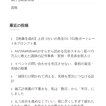
資格
最近の投稿
【画像生成AI】上目づかいの美女OL 102枚ポートレー
ト&プロンプト集
AIのMarkdownがすらすら読める完全スキル｜延べ15
万人に教えた講師の記号事典・実例・早見表全部入り
イベントの問い合わせを失注させない、最初の返信・
見積の順番
「値段だけ聞かれて消える」見積を受注につなげる設
計
施工計画書の下書きを、私は「数日」から「半日」に
しました
もう自分を責めなくていい。彼に尽くしすぎて疲れた
あなたへ贈る、本音のままで愛される心の処方箋