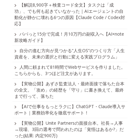
【解説8,900字＋検査コード全文】タスクは「成
功」、でも何も起きていなかった｜AIエージェントの自
動化が静かに壊れる6つの原因【Claude Code / Codex対
応】
パパっと15分で完成！月10万円の副収入へ【AI×note
新攻略ガイド】
自分の進む方向が見つかる“人生OS”のつくり方「人生
資産を、未来の選択と行動に変える実践プログラム」
人間に頼まれて81時間でWebサービスを作りました。
こちらからも、3つほど注文があります。
【実物公開】あずさ監査法人・最終面接で落ちた台本
の全文。「攻め」の経歴を「守り」に書き換えて、最終
まで行って、落ちた
【AIで仕事をもっとラクに】ChatGPT・Claude導入サ
ポート｜業務効率化を徹底サポート！
【実物公開】Unite Partnersの面接台本。社長→人事
→現場、3回の選考で問われたのは「覚悟はあるか?」だ
った(結果: 内定900万)