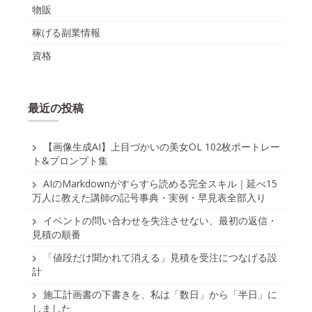
物販
稼げる副業情報
資格
最近の投稿
【画像生成AI】上目づかいの美女OL 102枚ポートレー
ト&プロンプト集
AIのMarkdownがすらすら読める完全スキル｜延べ15
万人に教えた講師の記号事典・実例・早見表全部入り
イベントの問い合わせを失注させない、最初の返信・
見積の順番
「値段だけ聞かれて消える」見積を受注につなげる設
計
施工計画書の下書きを、私は「数日」から「半日」に
しました