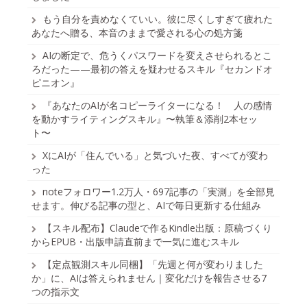
もう自分を責めなくていい。彼に尽くしすぎて疲れた
あなたへ贈る、本音のままで愛される心の処方箋
AIの断定で、危うくパスワードを変えさせられるとこ
ろだった——最初の答えを疑わせるスキル『セカンドオ
ピニオン』
『あなたのAIが名コピーライターになる！ 人の感情
を動かすライティングスキル』〜執筆＆添削2本セッ
ト〜
XにAIが「住んでいる」と気づいた夜、すべてが変わ
った
noteフォロワー1.2万人・697記事の「実測」を全部見
せます。伸びる記事の型と、AIで毎日更新する仕組み
【スキル配布】Claudeで作るKindle出版：原稿づくり
からEPUB・出版申請直前まで一気に進むスキル
【定点観測スキル同梱】「先週と何が変わりました
か」に、AIは答えられません｜変化だけを報告させる7
つの指示文