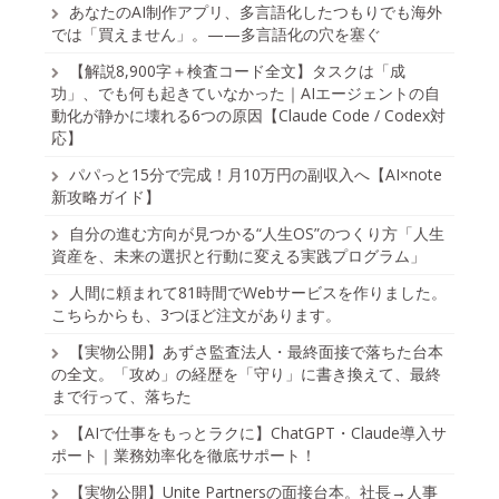
あなたのAI制作アプリ、多言語化したつもりでも海外
では「買えません」。——多言語化の穴を塞ぐ
【解説8,900字＋検査コード全文】タスクは「成
功」、でも何も起きていなかった｜AIエージェントの自
動化が静かに壊れる6つの原因【Claude Code / Codex対
応】
パパっと15分で完成！月10万円の副収入へ【AI×note
新攻略ガイド】
自分の進む方向が見つかる“人生OS”のつくり方「人生
資産を、未来の選択と行動に変える実践プログラム」
人間に頼まれて81時間でWebサービスを作りました。
こちらからも、3つほど注文があります。
【実物公開】あずさ監査法人・最終面接で落ちた台本
の全文。「攻め」の経歴を「守り」に書き換えて、最終
まで行って、落ちた
【AIで仕事をもっとラクに】ChatGPT・Claude導入サ
ポート｜業務効率化を徹底サポート！
【実物公開】Unite Partnersの面接台本。社長→人事