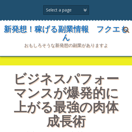
コ
ン
テ
ン
ツ
新発想！稼げる副業情報 フクエも
へ
ん
ス
キ
おもしろそうな新発想の副業がありますよ
ッ
プ
ビジネスパフォー
マンスが爆発的に
上がる最強の肉体
成長術