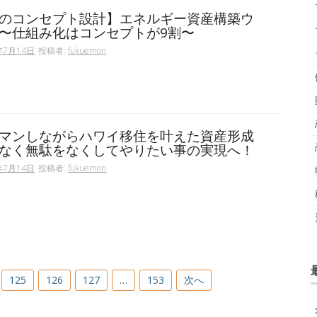
のコンセプト設計】エネルギー資産構築ウ
〜仕組み化はコンセプトが9割〜
年7月14日
投稿者:
fukuemon
マンしながらハワイ移住を叶えた資産形成
なく無駄をなくしてやりたい事の実現へ！
年7月14日
投稿者:
fukuemon
125
126
127
…
153
次へ