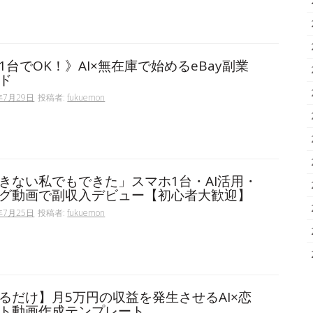
1台でOK！》AI×無在庫で始めるeBay副業
ド
年7月29日
投稿者:
fukuemon
きない私でもできた」スマホ1台・AI活用・
グ動画で副収入デビュー【初心者大歓迎】
年7月25日
投稿者:
fukuemon
るだけ】月5万円の収益を発生させるAI×恋
ト動画作成テンプレート