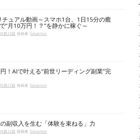
ピリチュアル動画～スマホ1台、1日15分の癒
で“月10万円！？”を静かに稼ぐ～
年8月23日
投稿者:
fukuemon
万円！AIで叶える“前世リーディング副業”完
年8月23日
投稿者:
fukuemon
円の副収入を生む「体験を束ねる」力
年8月22日
投稿者:
fukuemon