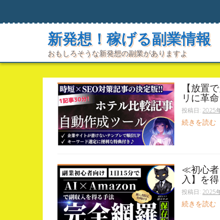
コ
ン
テ
新発想！稼げる副業情報
ン
ツ
おもしろそうな新発想の副業がありますよ
へ
ス
キ
ッ
【放置で
プ
リに革命
投稿日:
2025
続きを読む
≪初心者も
入】を得
投稿日:
2025
続きを読む