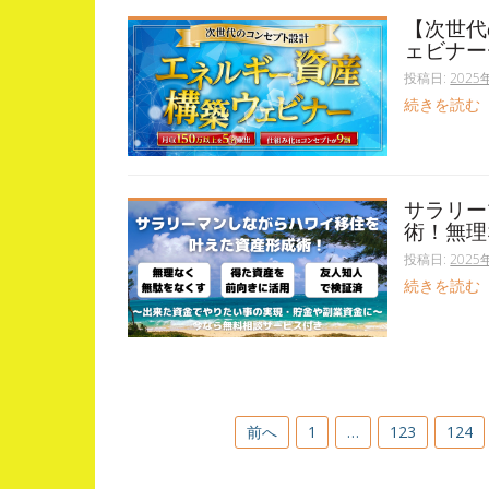
【次世代
ェビナー
投稿日:
2025
続きを読む
サラリー
術！無理
投稿日:
2025
続きを読む
投
前へ
1
…
123
124
稿