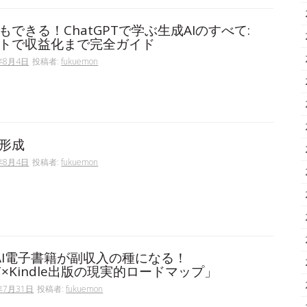
もできる！ChatGPTで学ぶ生成AIのすべて:
トで収益化まで完全ガイド
年8月4日
投稿者:
fukuemon
形成
年8月4日
投稿者:
fukuemon
AI電子書籍が副収入の種になる！
PT×Kindle出版の現実的ロードマップ」
年7月31日
投稿者:
fukuemon