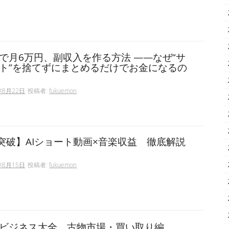
で月6万円、副収入を作る方法 ——なぜ“サ
ト”を捨てずにまとめるだけでお金になるの
年8月22日
投稿者:
fukuemon
部突破】AIショート動画×音楽収益 徹底解説
年8月15日
投稿者:
fukuemon
ビジネス大全 古物市場・買い取り編