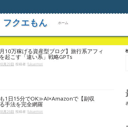
 フクエもん
ホーム
月10万稼げる資産型ブログ】旅行系アフィ
を起こす「違い系」戦略GPTs
年8月29日
投稿者:
fukuemon
1日15分でOK≫AI×Amazonで【副収
る手法を完全網羅
年8月26日
投稿者:
fukuemon