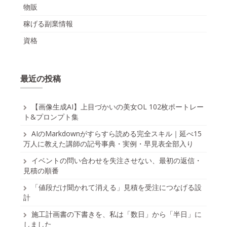
物販
稼げる副業情報
資格
最近の投稿
【画像生成AI】上目づかいの美女OL 102枚ポートレー
ト&プロンプト集
AIのMarkdownがすらすら読める完全スキル｜延べ15
万人に教えた講師の記号事典・実例・早見表全部入り
イベントの問い合わせを失注させない、最初の返信・
見積の順番
「値段だけ聞かれて消える」見積を受注につなげる設
計
施工計画書の下書きを、私は「数日」から「半日」に
しました