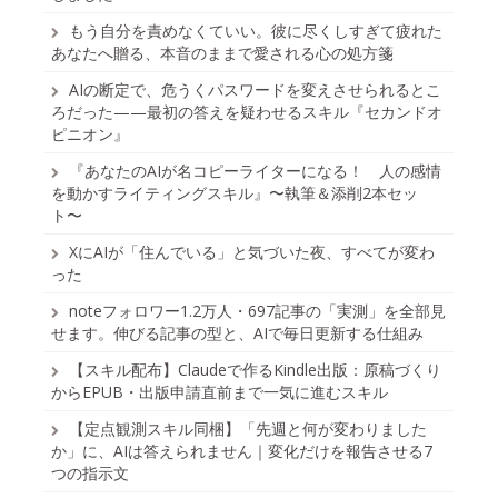
もう自分を責めなくていい。彼に尽くしすぎて疲れた
あなたへ贈る、本音のままで愛される心の処方箋
AIの断定で、危うくパスワードを変えさせられるとこ
ろだった——最初の答えを疑わせるスキル『セカンドオ
ピニオン』
『あなたのAIが名コピーライターになる！ 人の感情
を動かすライティングスキル』〜執筆＆添削2本セッ
ト〜
XにAIが「住んでいる」と気づいた夜、すべてが変わ
った
noteフォロワー1.2万人・697記事の「実測」を全部見
せます。伸びる記事の型と、AIで毎日更新する仕組み
【スキル配布】Claudeで作るKindle出版：原稿づくり
からEPUB・出版申請直前まで一気に進むスキル
【定点観測スキル同梱】「先週と何が変わりました
か」に、AIは答えられません｜変化だけを報告させる7
つの指示文