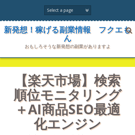
コ
ン
テ
ン
ツ
新発想！稼げる副業情報 フクエも
へ
ん
ス
キ
おもしろそうな新発想の副業がありますよ
ッ
プ
【楽天市場】検索
順位モニタリング
＋AI商品SEO最適
化エンジン