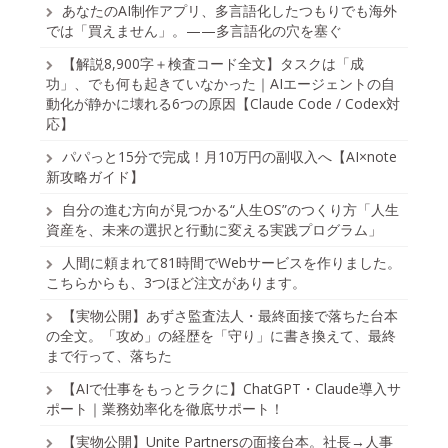
あなたのAI制作アプリ、多言語化したつもりでも海外
では「買えません」。——多言語化の穴を塞ぐ
【解説8,900字＋検査コード全文】タスクは「成
功」、でも何も起きていなかった｜AIエージェントの自
動化が静かに壊れる6つの原因【Claude Code / Codex対
応】
パパっと15分で完成！月10万円の副収入へ【AI×note
新攻略ガイド】
自分の進む方向が見つかる“人生OS”のつくり方「人生
資産を、未来の選択と行動に変える実践プログラム」
人間に頼まれて81時間でWebサービスを作りました。
こちらからも、3つほど注文があります。
【実物公開】あずさ監査法人・最終面接で落ちた台本
の全文。「攻め」の経歴を「守り」に書き換えて、最終
まで行って、落ちた
【AIで仕事をもっとラクに】ChatGPT・Claude導入サ
ポート｜業務効率化を徹底サポート！
【実物公開】Unite Partnersの面接台本。社長→人事