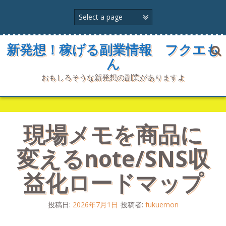
コ
ン
テ
ン
ツ
新発想！稼げる副業情報 フクエも
へ
ん
ス
キ
おもしろそうな新発想の副業がありますよ
ッ
プ
現場メモを商品に
変えるnote/SNS収
益化ロードマップ
投稿日:
2026年7月1日
投稿者:
fukuemon