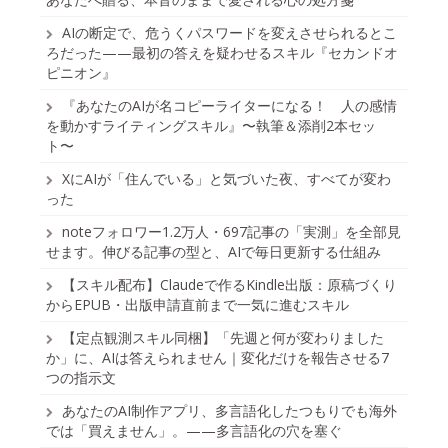
AIの断定で、危うくパスワードを変えさせられるとこ
ろだった——最初の答えを疑わせるスキル『セカンドオ
ピニオン』
『あなたのAIが名コピーライターになる！ 人の感情
を動かすライティングスキル』〜執筆＆添削2本セッ
ト〜
XにAIが「住んでいる」と気づいた夜、すべてが変わ
った
noteフォロワー1.2万人・697記事の「実測」を全部見
せます。伸びる記事の型と、AIで毎日更新する仕組み
【スキル配布】Claudeで作るKindle出版：原稿づくり
からEPUB・出版申請直前まで一気に進むスキル
【定点観測スキル同梱】「先週と何が変わりました
か」に、AIは答えられません｜変化だけを報告させる7
つの指示文
あなたのAI制作アプリ、多言語化したつもりでも海外
では「買えません」。——多言語化の穴を塞ぐ