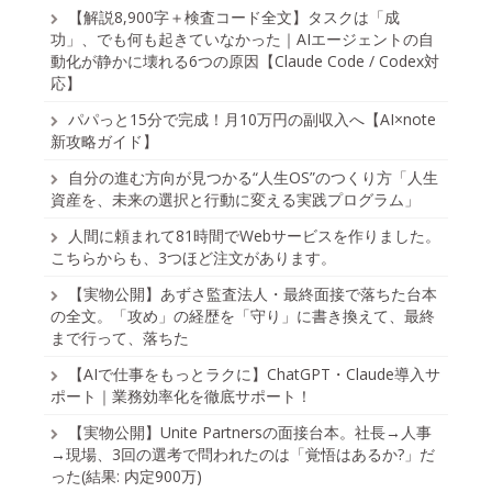
【解説8,900字＋検査コード全文】タスクは「成
功」、でも何も起きていなかった｜AIエージェントの自
動化が静かに壊れる6つの原因【Claude Code / Codex対
応】
パパっと15分で完成！月10万円の副収入へ【AI×note
新攻略ガイド】
自分の進む方向が見つかる“人生OS”のつくり方「人生
資産を、未来の選択と行動に変える実践プログラム」
人間に頼まれて81時間でWebサービスを作りました。
こちらからも、3つほど注文があります。
【実物公開】あずさ監査法人・最終面接で落ちた台本
の全文。「攻め」の経歴を「守り」に書き換えて、最終
まで行って、落ちた
【AIで仕事をもっとラクに】ChatGPT・Claude導入サ
ポート｜業務効率化を徹底サポート！
【実物公開】Unite Partnersの面接台本。社長→人事
→現場、3回の選考で問われたのは「覚悟はあるか?」だ
った(結果: 内定900万)