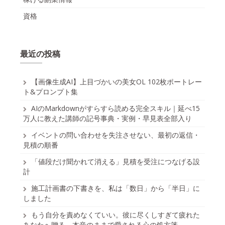
資格
最近の投稿
【画像生成AI】上目づかいの美女OL 102枚ポートレー
ト&プロンプト集
AIのMarkdownがすらすら読める完全スキル｜延べ15
万人に教えた講師の記号事典・実例・早見表全部入り
イベントの問い合わせを失注させない、最初の返信・
見積の順番
「値段だけ聞かれて消える」見積を受注につなげる設
計
施工計画書の下書きを、私は「数日」から「半日」に
しました
もう自分を責めなくていい。彼に尽くしすぎて疲れた
あなたへ贈る、本音のままで愛される心の処方箋